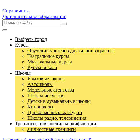
Справочник
Дополнительное образование
Выбрать город
Курсы
Обучение мастеров для салонов красоты
Театральные курсы
Музыкальные курсы
Курсы вокала
Школы
Языковые школы
Автошколы
Модельные агентства
Школы искусств
Детские музыкальные школы
Киношколы
Цирковые школы, студии
Школы радио, телевидения
Тренинги, повышение квалификации
Личностные тренинги
Главная
»
Самарская область
»
Отрадный