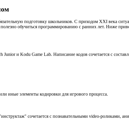
ном
язательную подготовку школьников. С приходом XXI века ситуа
 полезно обучиться программированию с ранних лет. Ниже при
 Junior и Kodu Game Lab. Написание кодов сочетается с состав
е или иные элементы кодировки для игрового процесса.
инструктаж" сочетается с познавательными video-роликами, ан