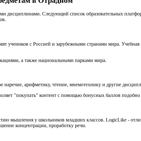
едметам в Отрадном
ыми дисциплинами. Следующий список образовательных платфор
ов.
мят учеников с Россией и зарубежными странами мира. Учебная 
локациями, а также национальными парками мира.
ое наречие, арифметику, чтение, мнемотехнику и другие дисцип
воляет "покупать" контент с помощью бонусных баллов подобно 
ию мышления у школьников младших классов. LogicLike - отли
чшение концентрации, проработку речи.