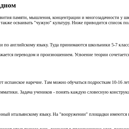
адном
ития памяти, мышления, концентрации и многозадачности у шко
 а также осваивать "чужую" культуру. Ниже приводится список 
и по английскому языку. Туда принимаются школьники 5-7 класс
бжается переводом и произношением. Усвоение теории сочетаетс
 испанское наречие. Там можно обучаться подросткам 10-16 лет
амматики. Задача учеников - понять каждую словесную констру
щённый итальянскому языку. На "вооружении" площадки имеются 