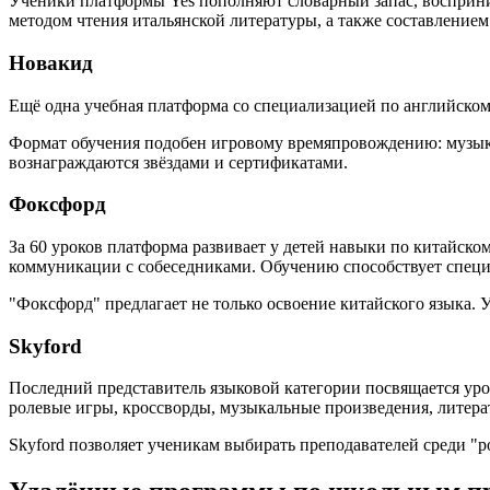
Ученики платформы Yes пополняют словарный запас, восприни
методом чтения итальянской литературы, а также составлением
Новакид
Ещё одна учебная платформа со специализацией по английско
Формат обучения подобен игровому времяпровождению: музыка
вознаграждаются звёздами и сертификатами.
Фоксфорд
За 60 уроков платформа развивает у детей навыки по китайск
коммуникации с собеседниками. Обучению способствует специ
"Фоксфорд" предлагает не только освоение китайского языка. 
Skyford
Последний представитель языковой категории посвящается ур
ролевые игры, кроссворды, музыкальные произведения, литера
Skyford позволяет ученикам выбирать преподавателей среди "р