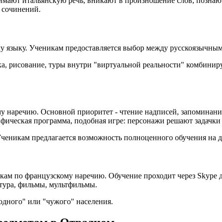
мают итальянскую речь, вникают в произношение слов, познают 
 сочинений.
му языку. Ученикам предоставляется выбор между русскоязычн
, рисование, туры внутри "виртуальной реальности" комбиниру
ому наречию. Основной приоритет - чтение надписей, запоминан
фическая программа, подобная игре: персонажи решают задачки
Ученикам предлагается возможность полноценного обучения на д
окам по французскому наречию. Обучение проходит через Skype
тура, фильмы, мультфильмы.
одного" или "чужого" населения.