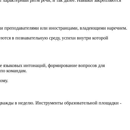
характерный ритм речи, и так далее. Навыки закрепляются
ыми преподавателями или иностранцами, владеющими наречием.
ются в познавательную среду, успехи внутри которой
ие языковых интонаций, формирование вопросов для
 по командам.
ому.
 дважды в неделю. Инструменты образовательной площадки -