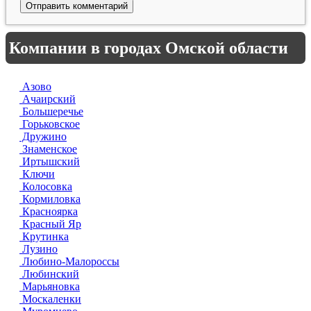
Компании в городах Омской области
Азово
Ачаирский
Большеречье
Горьковское
Дружино
Знаменское
Иртышский
Ключи
Колосовка
Кормиловка
Красноярка
Красный Яр
Крутинка
Лузино
Любино-Малороссы
Любинский
Марьяновка
Москаленки