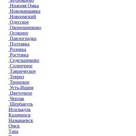
Муромцево
Нижняя Омка
Нововаршавка
Новоомский
Одесское
Оконешниково
Осокино
Павлоградка
Полтавка
Розовка
Ростовка
Седельниково
Солнечное
Таврическое
Тевриз
Троицкое
Усть-Ишим
Цветочное
Черлак
Шербакуль
Исилькуль
Калачинск
Называевск
Омск
Тара