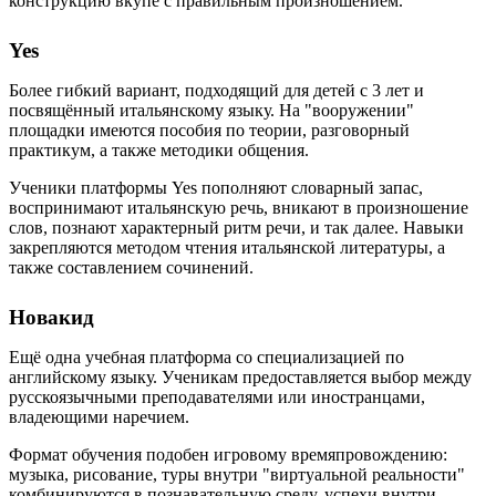
конструкцию вкупе с правильным произношением.
Yes
Более гибкий вариант, подходящий для детей с 3 лет и
посвящённый итальянскому языку. На "вооружении"
площадки имеются пособия по теории, разговорный
практикум, а также методики общения.
Ученики платформы Yes пополняют словарный запас,
воспринимают итальянскую речь, вникают в произношение
слов, познают характерный ритм речи, и так далее. Навыки
закрепляются методом чтения итальянской литературы, а
также составлением сочинений.
Новакид
Ещё одна учебная платформа со специализацией по
английскому языку. Ученикам предоставляется выбор между
русскоязычными преподавателями или иностранцами,
владеющими наречием.
Формат обучения подобен игровому времяпровождению:
музыка, рисование, туры внутри "виртуальной реальности"
комбинируются в познавательную среду, успехи внутри