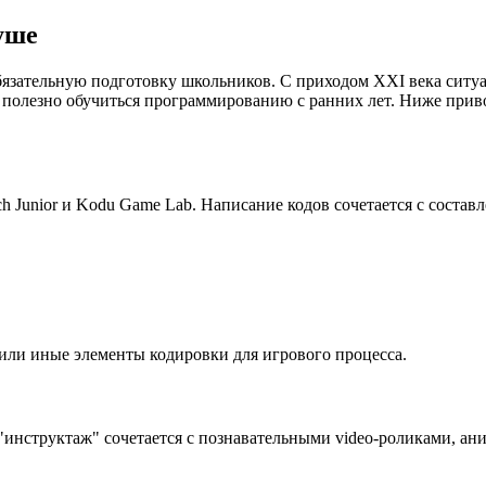
уше
язательную подготовку школьников. С приходом XXI века ситуа
 полезно обучиться программированию с ранних лет. Ниже при
 Junior и Kodu Game Lab. Написание кодов сочетается с состав
е или иные элементы кодировки для игрового процесса.
инструктаж" сочетается с познавательными video-роликами, ан