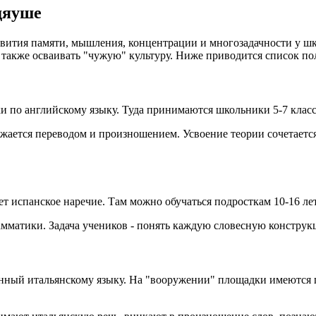
дяуше
ития памяти, мышления, концентрации и многозадачности у шко
 а также осваивать "чужую" культуру. Ниже приводится список 
и по английскому языку. Туда принимаются школьники 5-7 класс
бжается переводом и произношением. Усвоение теории сочетаетс
 испанское наречие. Там можно обучаться подросткам 10-16 лет
амматики. Задача учеников - понять каждую словесную констру
щённый итальянскому языку. На "вооружении" площадки имеются 