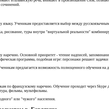
мают итальянскую речь, вникают в произношение слов, познают 
 сочинений.
му языку. Ученикам предоставляется выбор между русскоязычн
, рисование, туры внутри "виртуальной реальности" комбиниру
ому наречию. Основной приоритет - чтение надписей, запоминан
фическая программа, подобная игре: персонажи решают задачки
Ученикам предлагается возможность полноценного обучения на д
окам по французскому наречию. Обучение проходит через Skype
тура, фильмы, мультфильмы.
одного" или "чужого" населения.