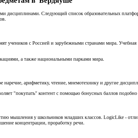
редметам в Бердяуше
ыми дисциплинами. Следующий список образовательных платфор
ов.
мят учеников с Россией и зарубежными странами мира. Учебная 
локациями, а также национальными парками мира.
ое наречие, арифметику, чтение, мнемотехнику и другие дисцип
воляет "покупать" контент с помощью бонусных баллов подобно 
ию мышления у школьников младших классов. LogicLike - отли
чшение концентрации, проработку речи.