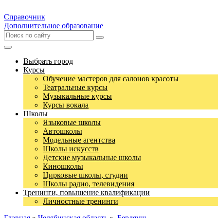
Справочник
Дополнительное образование
Выбрать город
Курсы
Обучение мастеров для салонов красоты
Театральные курсы
Музыкальные курсы
Курсы вокала
Школы
Языковые школы
Автошколы
Модельные агентства
Школы искусств
Детские музыкальные школы
Киношколы
Цирковые школы, студии
Школы радио, телевидения
Тренинги, повышение квалификации
Личностные тренинги
Главная
»
Челябинская область
»
Бердяуш