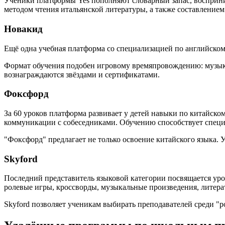
Ученики платформы Yes пополняют словарный запас, восприни
методом чтения итальянской литературы, а также составлением
Новакид
Ещё одна учебная платформа со специализацией по английско
Формат обучения подобен игровому времяпровождению: музыка
вознаграждаются звёздами и сертификатами.
Фоксфорд
За 60 уроков платформа развивает у детей навыки по китайск
коммуникации с собеседниками. Обучению способствует специ
"Фоксфорд" предлагает не только освоение китайского языка. 
Skyford
Последний представитель языковой категории посвящается ур
ролевые игры, кроссворды, музыкальные произведения, литера
Skyford позволяет ученикам выбирать преподавателей среди "р