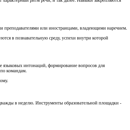
характерный ритм речи, и так далее. Навыки закрепляются
ыми преподавателями или иностранцами, владеющими наречием.
ются в познавательную среду, успехи внутри которой
ие языковых интонаций, формирование вопросов для
 по командам.
ому.
 дважды в неделю. Инструменты образовательной площадки -