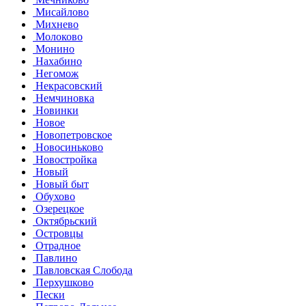
Мисайлово
Михнево
Молоково
Монино
Нахабино
Негомож
Некрасовский
Немчиновка
Новинки
Новое
Новопетровское
Новосиньково
Новостройка
Новый
Новый быт
Обухово
Озерецкое
Октябрьский
Островцы
Отрадное
Павлино
Павловская Слобода
Перхушково
Пески