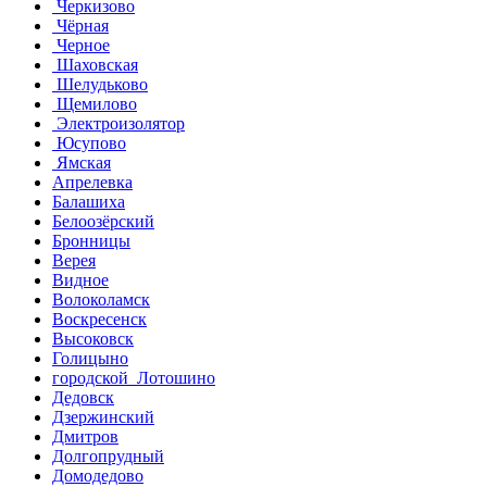
Черкизово
Чёрная
Черное
Шаховская
Шелудьково
Щемилово
Электроизолятор
Юсупово
Ямская
Апрелевка
Балашиха
Белоозёрский
Бронницы
Верея
Видное
Волоколамск
Воскресенск
Высоковск
Голицыно
городской Лотошино
Дедовск
Дзержинский
Дмитров
Долгопрудный
Домодедово