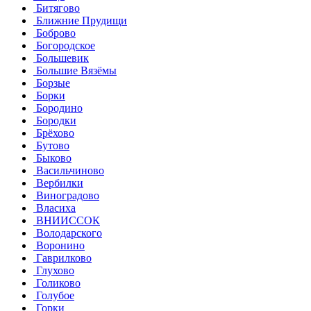
Битягово
Ближние Прудищи
Боброво
Богородское
Большевик
Большие Вязёмы
Борзые
Борки
Бородино
Бородки
Брёхово
Бутово
Быково
Васильчиново
Вербилки
Виноградово
Власиха
ВНИИССОК
Володарского
Воронино
Гаврилково
Глухово
Голиково
Голубое
Горки