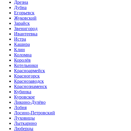
Дрезна
Дубна
Егорьевск
Жуковский
Зарайск
Звенигород
Ивантеевка
Истра
Кашира
Клин
Коломна
Королёв
Котельники
Красноармейск
Красногорск
Краснозаводск
Краснознаменск
Кубинка
Куровское
Ликино-Дулёво
Лобня
Лосино-Петровский
Луховицы
Лыткарино
Люберцы