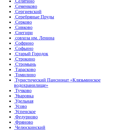
Селятино
Семенково
Сергиевский
Серебряные Пруды
Серково
Сивково
Снегири
совхоза им. Ленина
Софрино
Софьино
Старый Городок
Строкино
Стромынь
Тарасково
Томилино
Туристический Пансионат «Клязьминское
водохранилище»
Тучково
Уваровка
Удельная
Усово
Успенское
Федурново
Фряново
Челюскинский