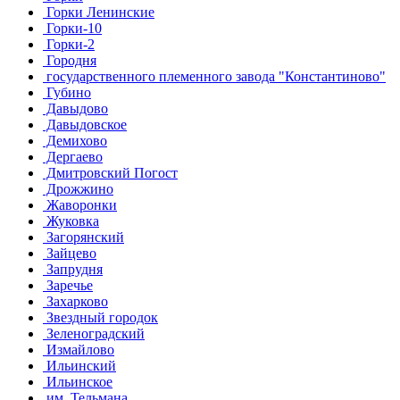
Горки Ленинские
Горки-10
Горки-2
Городня
государственного племенного завода "Константиново"
Губино
Давыдово
Давыдовское
Демихово
Дергаево
Дмитровский Погост
Дрожжино
Жаворонки
Жуковка
Загорянский
Зайцево
Запрудня
Заречье
Захарково
Звездный городок
Зеленоградский
Измайлово
Ильинский
Ильинское
им. Тельмана