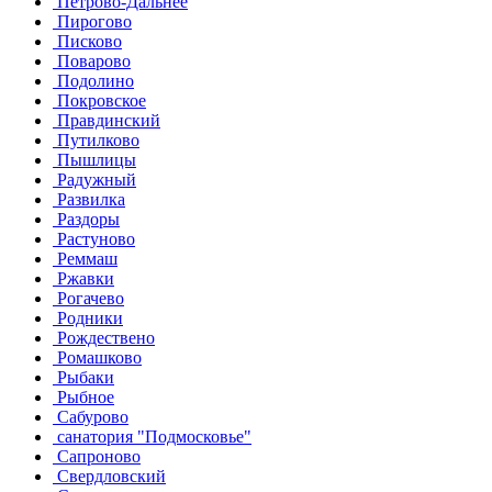
Петрово-Дальнее
Пирогово
Писково
Поварово
Подолино
Покровское
Правдинский
Путилково
Пышлицы
Радужный
Развилка
Раздоры
Растуново
Реммаш
Ржавки
Рогачево
Родники
Рождествено
Ромашково
Рыбаки
Рыбное
Сабурово
санатория "Подмосковье"
Сапроново
Свердловский