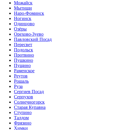
Можайск
Мытищи
Наро-Фоминск
Ногинск
Одинцово
Озёры
Орехово-Зуево
Павловский Посад
Пересвет
Подольск
Протвино
Пушкино
Пущино
Раменское
Реутов
Рошаль
Руза
Сергиев Посад
Серпухов
Солнечногорск
Старая Купавна
Ступино
Талдом
Фрязино
Химки