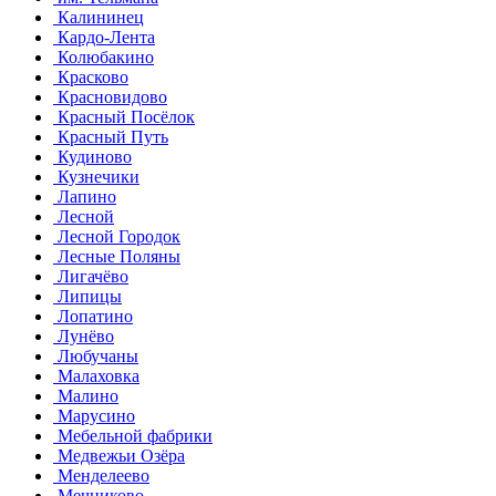
Калининец
Кардо-Лента
Колюбакино
Красково
Красновидово
Красный Посёлок
Красный Путь
Кудиново
Кузнечики
Лапино
Лесной
Лесной Городок
Лесные Поляны
Лигачёво
Липицы
Лопатино
Лунёво
Любучаны
Малаховка
Малино
Марусино
Мебельной фабрики
Медвежьи Озёра
Менделеево
Мечниково