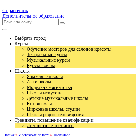
Справочник
Дополнительное образование
Выбрать город
Курсы
Обучение мастеров для салонов красоты
Театральные курсы
Музыкальные курсы
Курсы вокала
Школы
Языковые школы
Автошколы
Модельные агентства
Школы искусств
Детские музыкальные школы
Киношколы
Цирковые школы, студии
Школы радио, телевидения
Тренинги, повышение квалификации
Личностные тренинги
Главная
»
Московская область
»
Щемилово