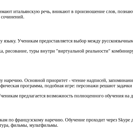
мают итальянскую речь, вникают в произношение слов, познают 
 сочинений.
му языку. Ученикам предоставляется выбор между русскоязычн
, рисование, туры внутри "виртуальной реальности" комбиниру
ому наречию. Основной приоритет - чтение надписей, запоминан
фическая программа, подобная игре: персонажи решают задачки
Ученикам предлагается возможность полноценного обучения на д
окам по французскому наречию. Обучение проходит через Skype
тура, фильмы, мультфильмы.