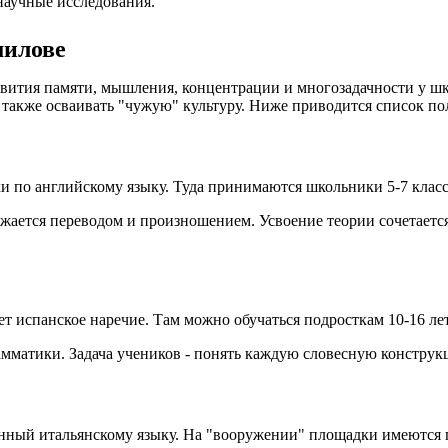
научные исследования.
милове
ития памяти, мышления, концентрации и многозадачности у шко
 а также осваивать "чужую" культуру. Ниже приводится список 
и по английскому языку. Туда принимаются школьники 5-7 класс
бжается переводом и произношением. Усвоение теории сочетаетс
 испанское наречие. Там можно обучаться подросткам 10-16 лет
амматики. Задача учеников - понять каждую словесную констру
щённый итальянскому языку. На "вооружении" площадки имеются 