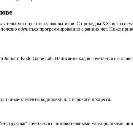
лове
язательную подготовку школьников. С приходом XXI века ситуа
 полезно обучиться программированию с ранних лет. Ниже при
 Junior и Kodu Game Lab. Написание кодов сочетается с состав
е или иные элементы кодировки для игрового процесса.
инструктаж" сочетается с познавательными video-роликами, ан