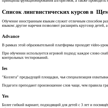
принципы функционирования алгоритмов, а также проводить 
Список лингвистических курсов в Ще
Обучение иностранным языкам служит отличным способом разв
языком: другие наречия позволяют расширять кругозор детей,
Advance
В рамках этой образовательной платформы проходят video-урок
При обучении используется игровой подход: каждое слово сна
контрольных тестирований.
Ies
"Коллега" предыдущей площадки, чья специализация охватывает
Педагоги преподают произношение слов чаще, чем правила гр
Yes
Более гибкий вариант, подходящий для детей с 3 лет и посвя