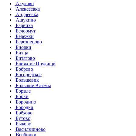
Акулово
Алексеевка
Андреевка
Ашукино
Барвиха
Белоомут
Бережки
Березнецово
Биорки
Битца
Битягово
Ближние Прудищи
Боброво
Богородское
Большевик
Большие Вязёмы
Борзые
Борки
Бородино
Бородки
Брёхово
Бутово
Быково
Васильчиново
Вербилки