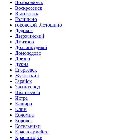
Волоколамск
Воскресенск
Высоковск
Голицыно
городской Лотошино
Дедовск
Дзержинский
Дмитров
Долгопрудный
Домодедово
Дрезна
Дубна
Егорьевск
Жуковский
Зарайск
Звенигород
Ивантеевка
Истра
Кашира
Клин
Коломна
Королёв
Котельники
Красноармейск
Красногорск