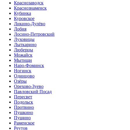
Краснозаводск
Краснознаменск
Кубинка
Куровское
Ликино-Дулёво
Лобня
Лосино-Петровский
Луховицы
Лыткарино
Люберцы
Можайск
Мытищи
Наро-Фоминск
Ногинск
Одинцово
Озёры
Орехово-Зуево
Павловский Посад
Пересвет
Подольск
Протвино
Пушкино
Пущино
Раменское
Реутов