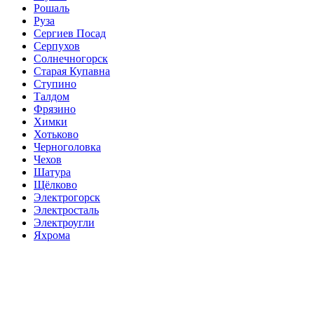
Рошаль
Руза
Сергиев Посад
Серпухов
Солнечногорск
Старая Купавна
Ступино
Талдом
Фрязино
Химки
Хотьково
Черноголовка
Чехов
Шатура
Щёлково
Электрогорск
Электросталь
Электроугли
Яхрома