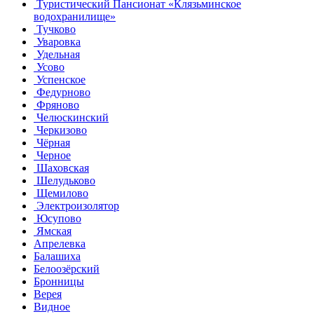
Туристический Пансионат «Клязьминское
водохранилище»
Тучково
Уваровка
Удельная
Усово
Успенское
Федурново
Фряново
Челюскинский
Черкизово
Чёрная
Черное
Шаховская
Шелудьково
Щемилово
Электроизолятор
Юсупово
Ямская
Апрелевка
Балашиха
Белоозёрский
Бронницы
Верея
Видное