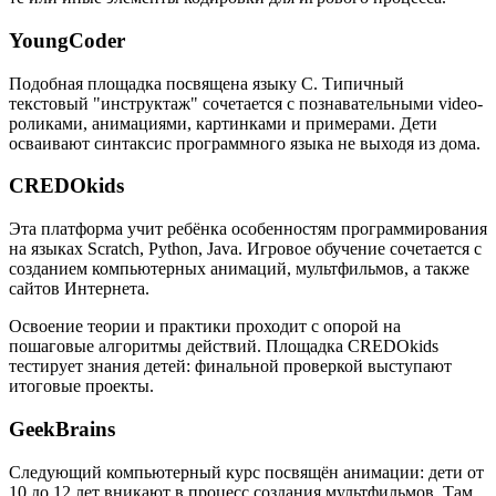
YoungCoder
Подобная площадка посвящена языку C. Типичный
текстовый "инструктаж" сочетается с познавательными video-
роликами, анимациями, картинками и примерами. Дети
осваивают синтаксис программного языка не выходя из дома.
CREDOkids
Эта платформа учит ребёнка особенностям программирования
на языках Scratch, Python, Java. Игровое обучение сочетается с
созданием компьютерных анимаций, мультфильмов, а также
сайтов Интернета.
Освоение теории и практики проходит с опорой на
пошаговые алгоритмы действий. Площадка CREDOkids
тестирует знания детей: финальной проверкой выступают
итоговые проекты.
GeekBrains
Следующий компьютерный курс посвящён анимации: дети от
10 до 12 лет вникают в процесс создания мультфильмов. Там