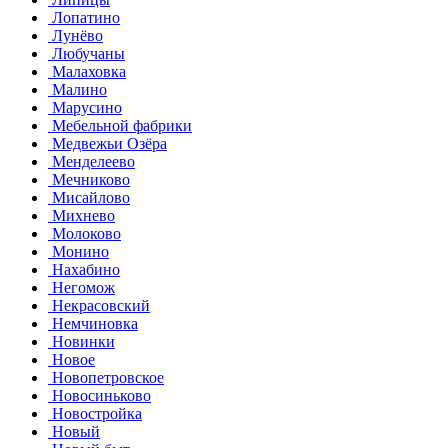
Лопатино
Лунёво
Любучаны
Малаховка
Малино
Марусино
Мебельной фабрики
Медвежьи Озёра
Менделеево
Мечниково
Мисайлово
Михнево
Молоково
Монино
Нахабино
Негомож
Некрасовский
Немчиновка
Новинки
Новое
Новопетровское
Новосиньково
Новостройка
Новый