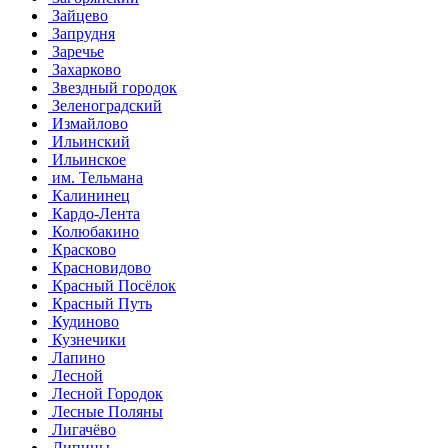
Зайцево
Запрудня
Заречье
Захарково
Звездный городок
Зеленоградский
Измайлово
Ильинский
Ильинское
им. Тельмана
Калининец
Кардо-Лента
Колюбакино
Красково
Красновидово
Красный Посёлок
Красный Путь
Кудиново
Кузнечики
Лапино
Лесной
Лесной Городок
Лесные Поляны
Лигачёво
Липицы