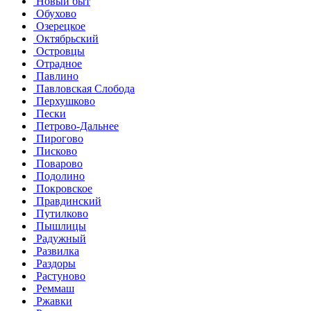
Новый быт
Обухово
Озерецкое
Октябрьский
Островцы
Отрадное
Павлино
Павловская Слобода
Перхушково
Пески
Петрово-Дальнее
Пирогово
Писково
Поварово
Подолино
Покровское
Правдинский
Путилково
Пышлицы
Радужный
Развилка
Раздоры
Растуново
Реммаш
Ржавки