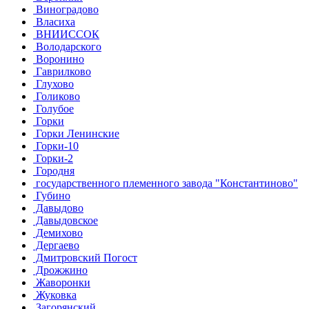
Виноградово
Власиха
ВНИИССОК
Володарского
Воронино
Гаврилково
Глухово
Голиково
Голубое
Горки
Горки Ленинские
Горки-10
Горки-2
Городня
государственного племенного завода "Константиново"
Губино
Давыдово
Давыдовское
Демихово
Дергаево
Дмитровский Погост
Дрожжино
Жаворонки
Жуковка
Загорянский