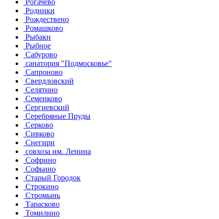
Рогачево
Родники
Рождествено
Ромашково
Рыбаки
Рыбное
Сабурово
санатория "Подмосковье"
Сапроново
Свердловский
Селятино
Семенково
Сергиевский
Серебряные Пруды
Серково
Сивково
Снегири
совхоза им. Ленина
Софрино
Софьино
Старый Городок
Строкино
Стромынь
Тарасково
Томилино