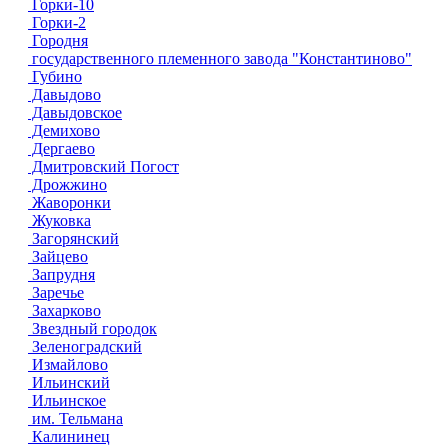
Горки-10
Горки-2
Городня
государственного племенного завода "Константиново"
Губино
Давыдово
Давыдовское
Демихово
Дергаево
Дмитровский Погост
Дрожжино
Жаворонки
Жуковка
Загорянский
Зайцево
Запрудня
Заречье
Захарково
Звездный городок
Зеленоградский
Измайлово
Ильинский
Ильинское
им. Тельмана
Калининец