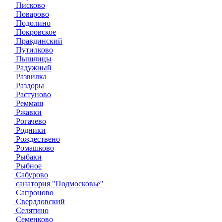
Писково
Поварово
Подолино
Покровское
Правдинский
Путилково
Пышлицы
Радужный
Развилка
Раздоры
Растуново
Реммаш
Ржавки
Рогачево
Родники
Рождествено
Ромашково
Рыбаки
Рыбное
Сабурово
санатория "Подмосковье"
Сапроново
Свердловский
Селятино
Семенково