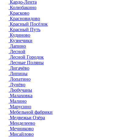
Кардо-Лента
Колюбакино
Красково
Красновидово
Красный Посёлок
Красный Путь
Кудиново
Кузнечики
Лапино
Лесной
Лесной Городок
Лесные Поляны
Лигачёво
Липицы
Лопатино
Лунёво
Любучаны
Малаховка
Малино
Марусино
Мебельной фабрики
Медвежьи Озёра
Менделеево
Мечниково
Мисайлово