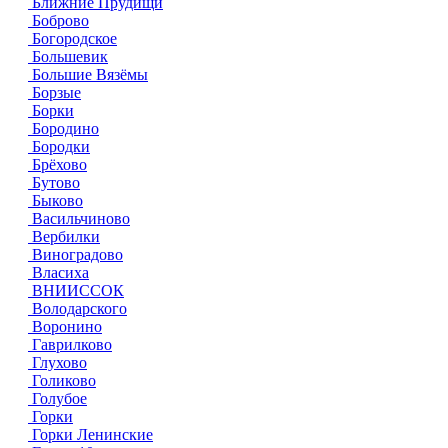
Ближние Прудищи
Боброво
Богородское
Большевик
Большие Вязёмы
Борзые
Борки
Бородино
Бородки
Брёхово
Бутово
Быково
Васильчиново
Вербилки
Виноградово
Власиха
ВНИИССОК
Володарского
Воронино
Гаврилково
Глухово
Голиково
Голубое
Горки
Горки Ленинские