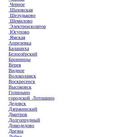
Черное
Шаховская
Шелудьково
Щемилово
Электроизолятор
Юсупово
Ямская
Апрелевка
Балашиха
Белоозёрский
Бронницы
Верея
Видное
Волоколамск
Воскресенск
Высоковск
Голицыно
городской Лотошино
Дедовск
Дзержинский
Дмитров
Долгопрудный
Домодедово
Дрезна
Дубна