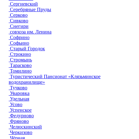
Сергиевский
Серебряные Пруды
Серково
Сивково
Снегири
совхоза им. Ленина
Софрино
Софьино
Старый Городок
Строкино
Стромынь
Тарасково
Томилино
Туристический Пансионат «Клязьминское
водохранилище»
Тучково
Уваровка
Удельная
Усово
Успенское
Федурново
Фряново
Челюскинский
Черкизово
Чёрная