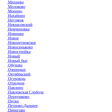
Михнево
Молоково
Монино
Нахабино
Негомож
Некрасовский
Немчиновка
Новинки
Новое
Новопетровское
Новосиньково
Новостройка
Новый
Новый быт
Обухово
Озерецкое
Октябрьский
Островцы
Отрадное
Павлино
Павловская Слобода
Перхушково
Пески
Петрово-Дальнее
Пирогово