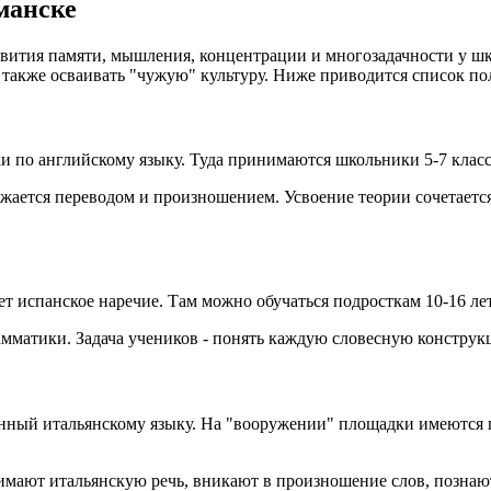
манске
ития памяти, мышления, концентрации и многозадачности у шко
 а также осваивать "чужую" культуру. Ниже приводится список 
и по английскому языку. Туда принимаются школьники 5-7 класс
бжается переводом и произношением. Усвоение теории сочетаетс
 испанское наречие. Там можно обучаться подросткам 10-16 лет
амматики. Задача учеников - понять каждую словесную констру
щённый итальянскому языку. На "вооружении" площадки имеются 
мают итальянскую речь, вникают в произношение слов, познают 