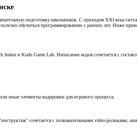
нске
язательную подготовку школьников. С приходом XXI века ситуа
 полезно обучиться программированию с ранних лет. Ниже при
 Junior и Kodu Game Lab. Написание кодов сочетается с состав
е или иные элементы кодировки для игрового процесса.
инструктаж" сочетается с познавательными video-роликами, ан