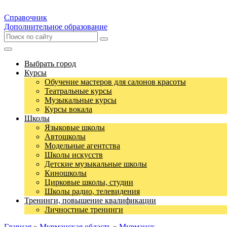
Справочник
Дополнительное образование
Выбрать город
Курсы
Обучение мастеров для салонов красоты
Театральные курсы
Музыкальные курсы
Курсы вокала
Школы
Языковые школы
Автошколы
Модельные агентства
Школы искусств
Детские музыкальные школы
Киношколы
Цирковые школы, студии
Школы радио, телевидения
Тренинги, повышение квалификации
Личностные тренинги
Главная
»
Мурманская область
»
Мурманск