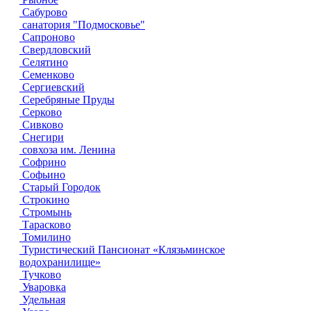
Сабурово
санатория "Подмосковье"
Сапроново
Свердловский
Селятино
Семенково
Сергиевский
Серебряные Пруды
Серково
Сивково
Снегири
совхоза им. Ленина
Софрино
Софьино
Старый Городок
Строкино
Стромынь
Тарасково
Томилино
Туристический Пансионат «Клязьминское
водохранилище»
Тучково
Уваровка
Удельная