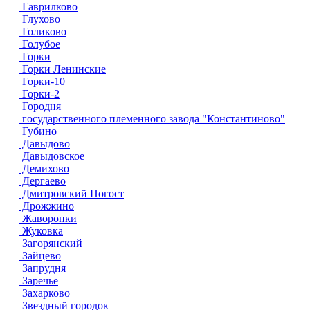
Гаврилково
Глухово
Голиково
Голубое
Горки
Горки Ленинские
Горки-10
Горки-2
Городня
государственного племенного завода "Константиново"
Губино
Давыдово
Давыдовское
Демихово
Дергаево
Дмитровский Погост
Дрожжино
Жаворонки
Жуковка
Загорянский
Зайцево
Запрудня
Заречье
Захарково
Звездный городок