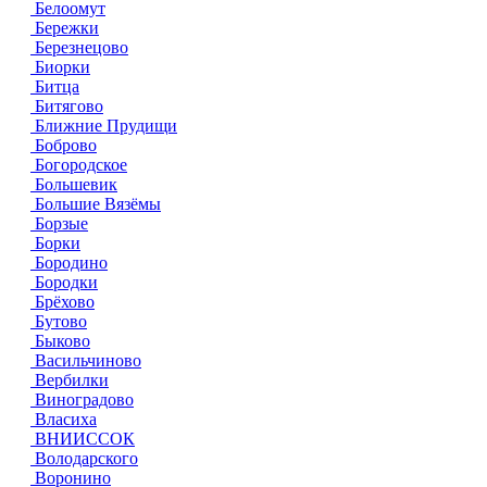
Белоомут
Бережки
Березнецово
Биорки
Битца
Битягово
Ближние Прудищи
Боброво
Богородское
Большевик
Большие Вязёмы
Борзые
Борки
Бородино
Бородки
Брёхово
Бутово
Быково
Васильчиново
Вербилки
Виноградово
Власиха
ВНИИССОК
Володарского
Воронино