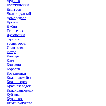
Дедовск
Дзержинский
Дмитров
Долгопрудный
Домодедово
Дрезна
Дубна
Егорьевск
Жуковский
Зарайск
Звенигород
Ивантеевка
Истра
Кашира
Клин
Коломна
Королёв
Котельники
Красноармейск
Красногорск
Краснозаводск
Краснознаменск
Кубинка
Куровское
Ликино-Дулёво