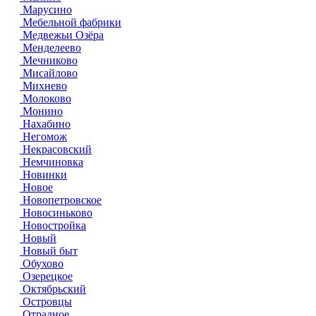
Марусино
Мебельной фабрики
Медвежьи Озёра
Менделеево
Мечниково
Мисайлово
Михнево
Молоково
Монино
Нахабино
Негомож
Некрасовский
Немчиновка
Новинки
Новое
Новопетровское
Новосиньково
Новостройка
Новый
Новый быт
Обухово
Озерецкое
Октябрьский
Островцы
Отрадное