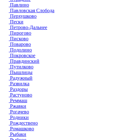
Павлино
Павловская Слобода
Перхушково
Пески
Петрово-Дальнее
Пирогово
Писково
Поварово
Подолино
Покровское
Правдинский
Путилково
Пышлицы
Радужный
Развилка
Раздоры
Растуново
Реммаш
Ржавки
Рогачево
Родники
Рождествено
Ромашково
Рыбаки
Рыбное