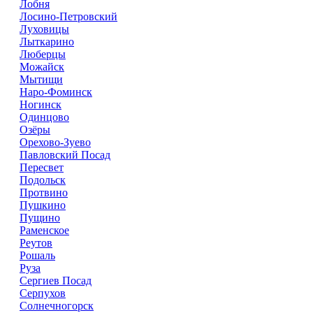
Лобня
Лосино-Петровский
Луховицы
Лыткарино
Люберцы
Можайск
Мытищи
Наро-Фоминск
Ногинск
Одинцово
Озёры
Орехово-Зуево
Павловский Посад
Пересвет
Подольск
Протвино
Пушкино
Пущино
Раменское
Реутов
Рошаль
Руза
Сергиев Посад
Серпухов
Солнечногорск