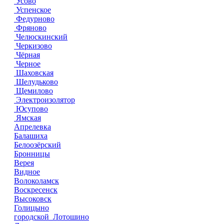
Усово
Успенское
Федурново
Фряново
Челюскинский
Черкизово
Чёрная
Черное
Шаховская
Шелудьково
Щемилово
Электроизолятор
Юсупово
Ямская
Апрелевка
Балашиха
Белоозёрский
Бронницы
Верея
Видное
Волоколамск
Воскресенск
Высоковск
Голицыно
городской Лотошино