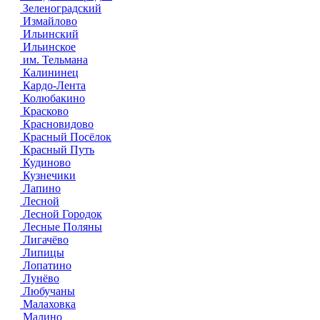
Зеленоградский
Измайлово
Ильинский
Ильинское
им. Тельмана
Калининец
Кардо-Лента
Колюбакино
Красково
Красновидово
Красный Посёлок
Красный Путь
Кудиново
Кузнечики
Лапино
Лесной
Лесной Городок
Лесные Поляны
Лигачёво
Липицы
Лопатино
Лунёво
Любучаны
Малаховка
Малино