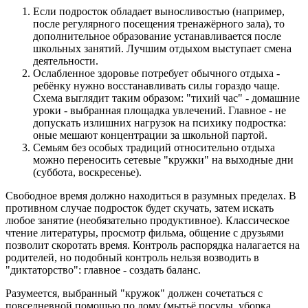
Если подросток обладает выносливостью (например,
после регулярного посещения тренажёрного зала), то
дополнительное образование устанавливается после
школьных занятий. Лучшим отдыхом выступает смена
деятельности.
Ослабленное здоровье потребует обычного отдыха -
ребёнку нужно восстанавливать силы гораздо чаще.
Схема выглядит таким образом: "тихий час" - домашние
уроки - выбранная площадка увлечений. Главное - не
допускать излишних нагрузок на психику подростка:
оные мешают концентрации за школьной партой.
Семьям без особых традиций относительно отдыха
можно переносить сетевые "кружки" на выходные дни
(суббота, воскресенье).
Свободное время должно находиться в разумных пределах. В
противном случае подросток будет скучать, затем искать
любое занятие (необязательно продуктивное). Классическое
чтение литературы, просмотр фильма, общение с друзьями
позволит скоротать время. Контроль распорядка налагается на
родителей, но подобный контроль нельзя возводить в
"диктаторство": главное - создать баланс.
Разумеется, выбранный "кружок" должен сочетаться с
повседневной помощью по дому (мытьё посуды, уборка