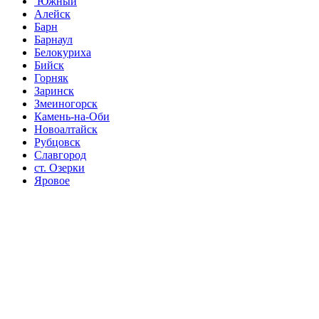
Южный
Алейск
Барн
Барнаул
Белокуриха
Бийск
Горняк
Заринск
Змеиногорск
Камень-на-Оби
Новоалтайск
Рубцовск
Славгород
ст. Озерки
Яровое