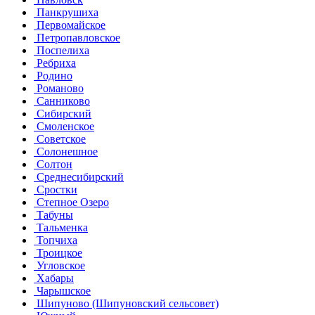
Панкрушиха
Первомайское
Петропавловское
Поспелиха
Ребриха
Родино
Романово
Санниково
Сибирский
Смоленское
Советское
Солонешное
Солтон
Среднесибирский
Сростки
Степное Озеро
Табуны
Тальменка
Топчиха
Троицкое
Угловское
Хабары
Чарышское
Шипуново (Шипуновский сельсовет)