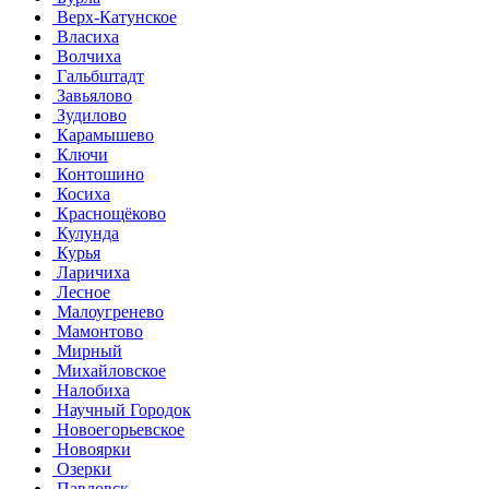
Верх-Катунское
Власиха
Волчиха
Гальбштадт
Завьялово
Зудилово
Карамышево
Ключи
Контошино
Косиха
Краснощёково
Кулунда
Курья
Ларичиха
Лесное
Малоугренево
Мамонтово
Мирный
Михайловское
Налобиха
Научный Городок
Новоегорьевское
Новоярки
Озерки
Павловск