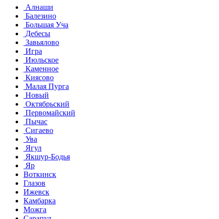
Алнаши
Балезино
Большая Уча
Дебесы
Завьялово
Игра
Июльское
Каменное
Киясово
Малая Пурга
Новый
Октябрьский
Первомайский
Пычас
Сигаево
Ува
Ягул
Якшур-Бодья
Яр
Воткинск
Глазов
Ижевск
Камбарка
Можга
Сарапул