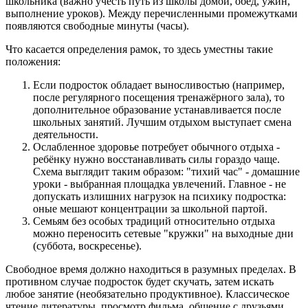
школьника (важно учесть путь из школы домой, обед, ужин,
выполнение уроков). Между перечисленными промежутками
появляются свободные минуты (часы).
Что касается определения рамок, то здесь уместны такие
положения:
Если подросток обладает выносливостью (например,
после регулярного посещения тренажёрного зала), то
дополнительное образование устанавливается после
школьных занятий. Лучшим отдыхом выступает смена
деятельности.
Ослабленное здоровье потребует обычного отдыха -
ребёнку нужно восстанавливать силы гораздо чаще.
Схема выглядит таким образом: "тихий час" - домашние
уроки - выбранная площадка увлечений. Главное - не
допускать излишних нагрузок на психику подростка:
оные мешают концентрации за школьной партой.
Семьям без особых традиций относительно отдыха
можно переносить сетевые "кружки" на выходные дни
(суббота, воскресенье).
Свободное время должно находиться в разумных пределах. В
противном случае подросток будет скучать, затем искать
любое занятие (необязательно продуктивное). Классическое
чтение литературы, просмотр фильма, общение с друзьями