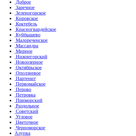
Доброе
Заречное
Зеленогорское
Кировское
Коктебель
Красногвардейское
Куйбышево
Малореченское
Массандра
Мирное
Нижнегорский
Новоозерное
Октябрьское
Оползневое
Партенит
Первомайское
Перово
Петровка
Приморский
Раздольное
Советский
Угловое
Цветочное
Черноморское
Алупка