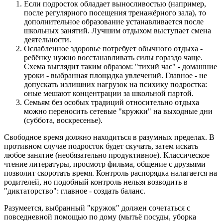
Если подросток обладает выносливостью (например,
после регулярного посещения тренажёрного зала), то
дополнительное образование устанавливается после
школьных занятий. Лучшим отдыхом выступает смена
деятельности.
Ослабленное здоровье потребует обычного отдыха -
ребёнку нужно восстанавливать силы гораздо чаще.
Схема выглядит таким образом: "тихий час" - домашние
уроки - выбранная площадка увлечений. Главное - не
допускать излишних нагрузок на психику подростка:
оные мешают концентрации за школьной партой.
Семьям без особых традиций относительно отдыха
можно переносить сетевые "кружки" на выходные дни
(суббота, воскресенье).
Свободное время должно находиться в разумных пределах. В
противном случае подросток будет скучать, затем искать
любое занятие (необязательно продуктивное). Классическое
чтение литературы, просмотр фильма, общение с друзьями
позволит скоротать время. Контроль распорядка налагается на
родителей, но подобный контроль нельзя возводить в
"диктаторство": главное - создать баланс.
Разумеется, выбранный "кружок" должен сочетаться с
повседневной помощью по дому (мытьё посуды, уборка