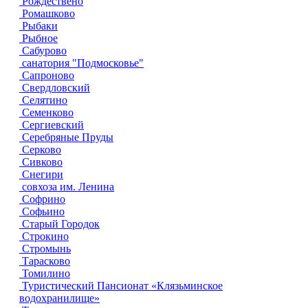
Рождествено
Ромашково
Рыбаки
Рыбное
Сабурово
санатория "Подмосковье"
Сапроново
Свердловский
Селятино
Семенково
Сергиевский
Серебряные Пруды
Серково
Сивково
Снегири
совхоза им. Ленина
Софрино
Софьино
Старый Городок
Строкино
Стромынь
Тарасково
Томилино
Туристический Пансионат «Клязьминское
водохранилище»