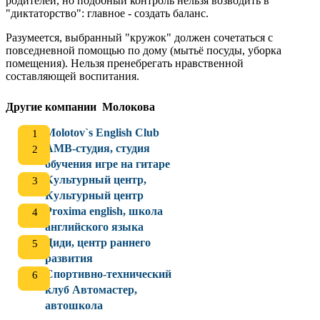
родителей, но подобный контроль нельзя возводить в
"диктаторство": главное - создать баланс.
Разумеется, выбранный "кружок" должен сочетаться с
повседневной помощью по дому (мытьё посуды, уборка
помещения). Нельзя пренебрегать нравственной
составляющей воспитания.
Другие компании Молокова
Molotov`s English Club
АМВ-студия, студия
обучения игре на гитаре
Культурный центр,
Культурный центр
Proxima english, школа
английского языка
Диди, центр раннего
развития
Спортивно-технический
клуб Автомастер,
автошкола