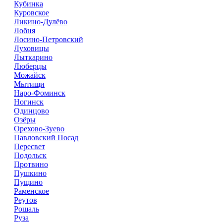
Кубинка
Куровское
Ликино-Дулёво
Лобня
Лосино-Петровский
Луховицы
Лыткарино
Люберцы
Можайск
Мытищи
Наро-Фоминск
Ногинск
Одинцово
Озёры
Орехово-Зуево
Павловский Посад
Пересвет
Подольск
Протвино
Пушкино
Пущино
Раменское
Реутов
Рошаль
Руза