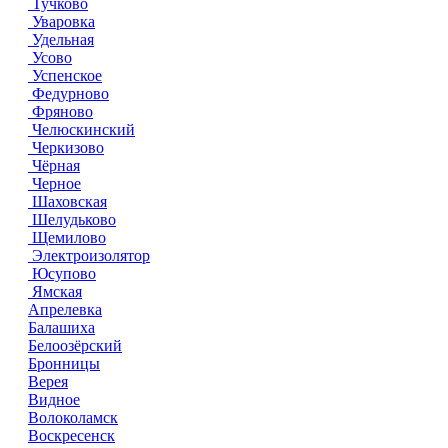
Тучково
Уваровка
Удельная
Усово
Успенское
Федурново
Фряново
Челюскинский
Черкизово
Чёрная
Черное
Шаховская
Шелудьково
Щемилово
Электроизолятор
Юсупово
Ямская
Апрелевка
Балашиха
Белоозёрский
Бронницы
Верея
Видное
Волоколамск
Воскресенск