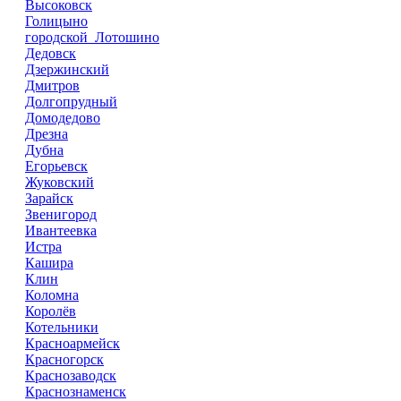
Высоковск
Голицыно
городской Лотошино
Дедовск
Дзержинский
Дмитров
Долгопрудный
Домодедово
Дрезна
Дубна
Егорьевск
Жуковский
Зарайск
Звенигород
Ивантеевка
Истра
Кашира
Клин
Коломна
Королёв
Котельники
Красноармейск
Красногорск
Краснозаводск
Краснознаменск