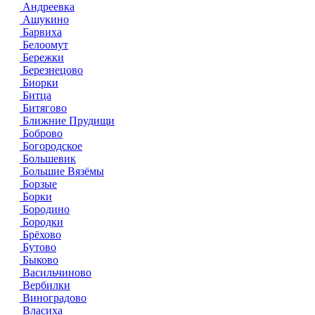
Андреевка
Ашукино
Барвиха
Белоомут
Бережки
Березнецово
Биорки
Битца
Битягово
Ближние Прудищи
Боброво
Богородское
Большевик
Большие Вязёмы
Борзые
Борки
Бородино
Бородки
Брёхово
Бутово
Быково
Васильчиново
Вербилки
Виноградово
Власиха