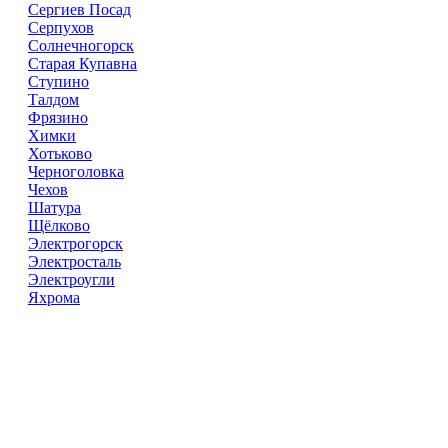
Сергиев Посад
Серпухов
Солнечногорск
Старая Купавна
Ступино
Талдом
Фрязино
Химки
Хотьково
Черноголовка
Чехов
Шатура
Щёлково
Электрогорск
Электросталь
Электроугли
Яхрома