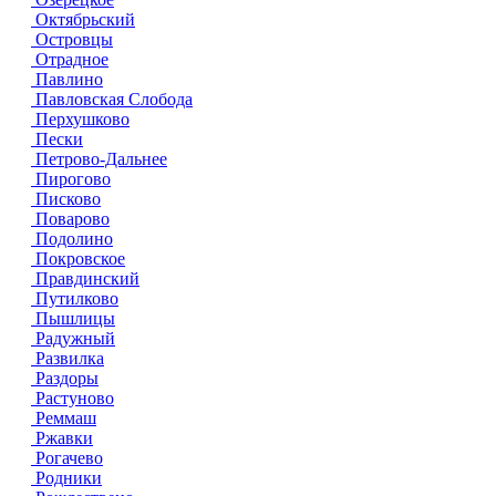
Октябрьский
Островцы
Отрадное
Павлино
Павловская Слобода
Перхушково
Пески
Петрово-Дальнее
Пирогово
Писково
Поварово
Подолино
Покровское
Правдинский
Путилково
Пышлицы
Радужный
Развилка
Раздоры
Растуново
Реммаш
Ржавки
Рогачево
Родники