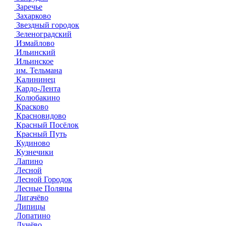
Заречье
Захарково
Звездный городок
Зеленоградский
Измайлово
Ильинский
Ильинское
им. Тельмана
Калининец
Кардо-Лента
Колюбакино
Красково
Красновидово
Красный Посёлок
Красный Путь
Кудиново
Кузнечики
Лапино
Лесной
Лесной Городок
Лесные Поляны
Лигачёво
Липицы
Лопатино
Лунёво