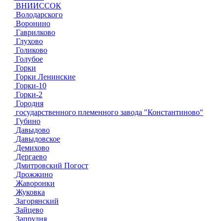
ВНИИССОК
Володарского
Воронино
Гаврилково
Глухово
Голиково
Голубое
Горки
Горки Ленинские
Горки-10
Горки-2
Городня
государственного племенного завода "Константиново"
Губино
Давыдово
Давыдовское
Демихово
Дергаево
Дмитровский Погост
Дрожжино
Жаворонки
Жуковка
Загорянский
Зайцево
Запрудня