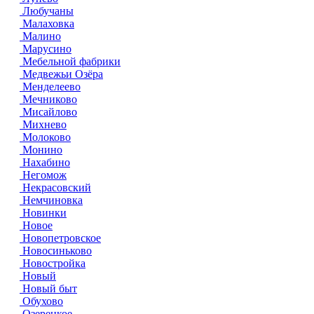
Любучаны
Малаховка
Малино
Марусино
Мебельной фабрики
Медвежьи Озёра
Менделеево
Мечниково
Мисайлово
Михнево
Молоково
Монино
Нахабино
Негомож
Некрасовский
Немчиновка
Новинки
Новое
Новопетровское
Новосиньково
Новостройка
Новый
Новый быт
Обухово
Озерецкое