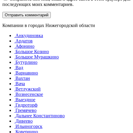
последующих моих комментариев.
Компании в городах Нижегородской области
Анкудиновка
Ардатов
Афонино
Большое Козино
Большое Мурашкино
Бутурлино
Вад
Варнавино
Вахтан
Вача
Ветлужский
Вознесенское
Выездное
Гидроторф
Гремячево
Дальнее Константиново
Дивеево
Ильиногорск
Ковернино