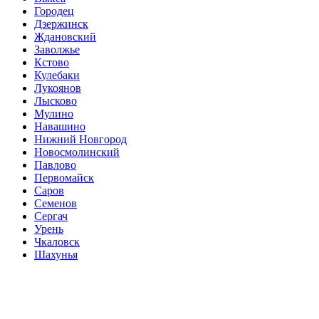
Городец
Дзержинск
Ждановский
Заволжье
Кстово
Кулебаки
Лукоянов
Лысково
Мулино
Навашино
Нижний Новгород
Новосмолинский
Павлово
Первомайск
Саров
Семенов
Сергач
Урень
Чкаловск
Шахунья