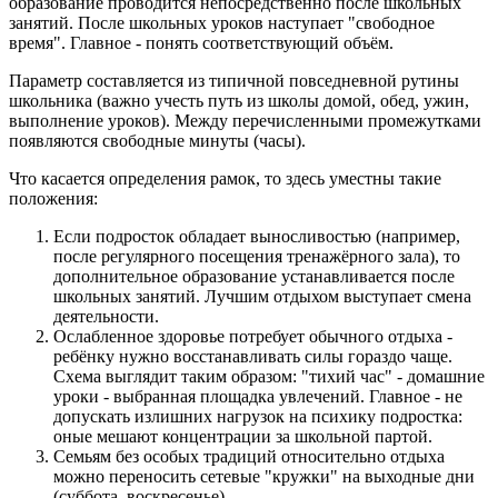
образование проводится непосредственно после школьных
занятий. После школьных уроков наступает "свободное
время". Главное - понять соответствующий объём.
Параметр составляется из типичной повседневной рутины
школьника (важно учесть путь из школы домой, обед, ужин,
выполнение уроков). Между перечисленными промежутками
появляются свободные минуты (часы).
Что касается определения рамок, то здесь уместны такие
положения:
Если подросток обладает выносливостью (например,
после регулярного посещения тренажёрного зала), то
дополнительное образование устанавливается после
школьных занятий. Лучшим отдыхом выступает смена
деятельности.
Ослабленное здоровье потребует обычного отдыха -
ребёнку нужно восстанавливать силы гораздо чаще.
Схема выглядит таким образом: "тихий час" - домашние
уроки - выбранная площадка увлечений. Главное - не
допускать излишних нагрузок на психику подростка:
оные мешают концентрации за школьной партой.
Семьям без особых традиций относительно отдыха
можно переносить сетевые "кружки" на выходные дни
(суббота, воскресенье).