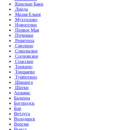
Красные Баки
Линда
Малая Ельня
Мухтолово
Новоселки
Первое Мая
Починки
Решетиха
Смолино
Сокольское
Сосновское
Спасское
Тонкино
Тоншаево
Тумботино
Шаранга
Шатки
Арзамас
Балахна
Богородск
Бор
Ветлуга
Володарск
Ворсма
Выкса