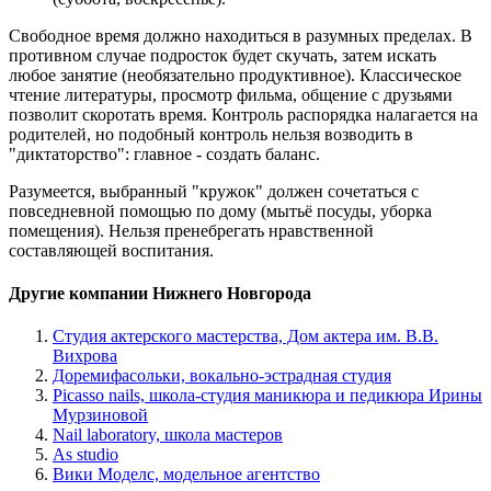
Свободное время должно находиться в разумных пределах. В
противном случае подросток будет скучать, затем искать
любое занятие (необязательно продуктивное). Классическое
чтение литературы, просмотр фильма, общение с друзьями
позволит скоротать время. Контроль распорядка налагается на
родителей, но подобный контроль нельзя возводить в
"диктаторство": главное - создать баланс.
Разумеется, выбранный "кружок" должен сочетаться с
повседневной помощью по дому (мытьё посуды, уборка
помещения). Нельзя пренебрегать нравственной
составляющей воспитания.
Другие компании Нижнего Новгорода
Студия актерского мастерства, Дом актера им. В.В.
Вихрова
Доремифасольки, вокально-эстрадная студия
Picasso nails, школа-студия маникюра и педикюра Ирины
Мурзиновой
Nail labоratory, школа мастеров
As studio
Вики Моделс, модельное агентство