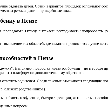
лучше отдавать детей. Сотни вариантов площадок осложняют со
уместны рекомендации, приведённые ниже.
ебёнку в Пензе
ия "пропадают". Отсюда вытекает необходимость "попробовать"
- выявление тех областей, где таланты проявляются лучше всего
способностей в Пензе
кружка". Например, подростку нравится боулинг - но в городе 
варианты платформ по дополнительному образованию.
ет ответить родителям. Среди таковых отмечаются следующие по
ёр, близких родственников).
ь, гибкость к обучению, быстрота реакции, активность, способн
едённые вопросы.