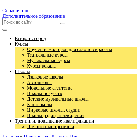
Справочник
Дополнительное образование
Выбрать город
Курсы
Обучение мастеров для салонов красоты
Театральные курсы
Музыкальные курсы
Курсы вокала
Школы
Языковые школы
Автошколы
Модельные агентства
Школы искусств
Детские музыкальные школы
Киношколы
Цирковые школы, студии
Школы радио, телевидения
Тренинги, повышение квалификации
Личностные тренинги
Главная
»
Пензенская область
»
Пенза