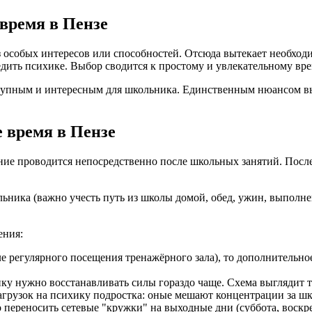
 время в Пензе
з особых интересов или способностей. Отсюда вытекает необходи
едить психике. Выбор сводится к простому и увлекательному в
ступным и интересным для школьника. Единственным нюансом в
 время в Пензе
ние проводится непосредственно после школьных занятий. После
льника (важно учесть путь из школы домой, обед, ужин, выпол
ения:
е регулярного посещения тренажёрного зала), то дополнительно
нку нужно восстанавливать силы гораздо чаще. Схема выглядит т
агрузок на психику подростка: оные мешают концентрации за шк
переносить сетевые "кружки" на выходные дни (суббота, воскре