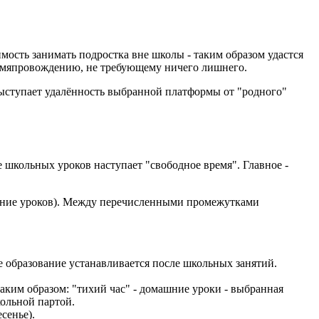
мость занимать подростка вне школы - таким образом удастся
ремяпровождению, не требующему ничего лишнего.
ыступает удалённость выбранной платформы от "родного"
 школьных уроков наступает "свободное время". Главное -
нение уроков). Между перечисленными промежутками
е образование устанавливается после школьных занятий.
аким образом: "тихий час" - домашние уроки - выбранная
ольной партой.
сенье).