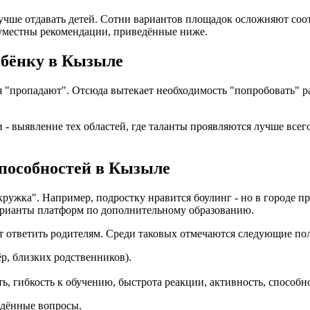
лучше отдавать детей. Сотни вариантов площадок осложняют со
уместны рекомендации, приведённые ниже.
ебёнку в Кызыле
ия "пропадают". Отсюда вытекает необходимость "попробовать"
- выявление тех областей, где таланты проявляются лучше всего
способностей в Кызыле
кружка". Например, подростку нравится боулинг - но в городе 
варианты платформ по дополнительному образованию.
ет ответить родителям. Среди таковых отмечаются следующие по
ёр, близких родственников).
ь, гибкость к обучению, быстрота реакции, активность, способн
едённые вопросы.