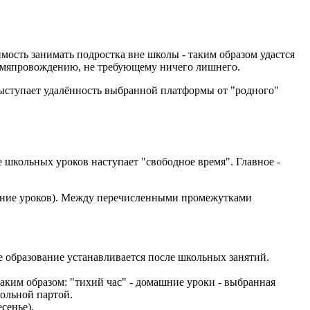
мость занимать подростка вне школы - таким образом удастся
ремяпровождению, не требующему ничего лишнего.
ыступает удалённость выбранной платформы от "родного"
 школьных уроков наступает "свободное время". Главное -
нение уроков). Между перечисленными промежутками
е образование устанавливается после школьных занятий.
аким образом: "тихий час" - домашние уроки - выбранная
ольной партой.
сенье).