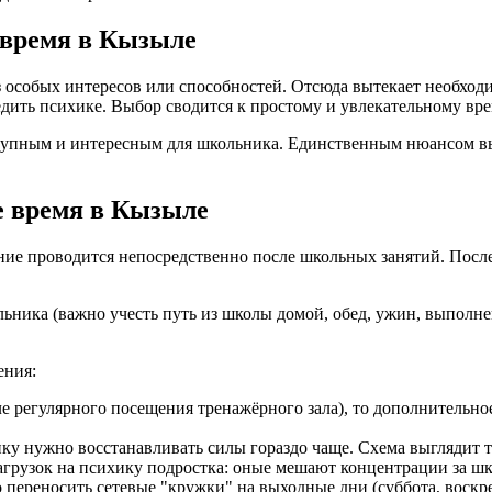
е время в Кызыле
з особых интересов или способностей. Отсюда вытекает необходи
едить психике. Выбор сводится к простому и увлекательному в
ступным и интересным для школьника. Единственным нюансом в
е время в Кызыле
ние проводится непосредственно после школьных занятий. После
льника (важно учесть путь из школы домой, обед, ужин, выпол
ения:
е регулярного посещения тренажёрного зала), то дополнительно
нку нужно восстанавливать силы гораздо чаще. Схема выглядит т
агрузок на психику подростка: оные мешают концентрации за шк
переносить сетевые "кружки" на выходные дни (суббота, воскре