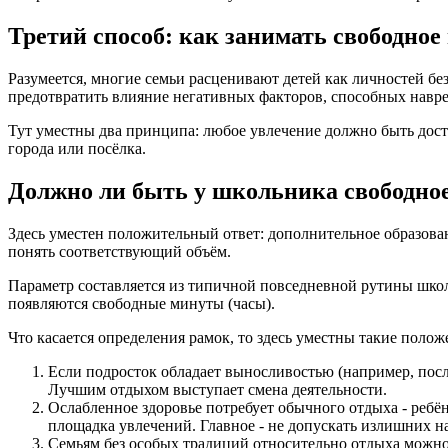
Третий способ: как занимать свободно
Разумеется, многие семьи расценивают детей как личностей бе
предотвратить влияние негативных факторов, способных навр
Тут уместны два принципа: любое увлечение должно быть до
города или посёлка.
Должно ли быть у школьника свободно
Здесь уместен положительный ответ: дополнительное образова
понять соответствующий объём.
Параметр составляется из типичной повседневной рутины шко
появляются свободные минуты (часы).
Что касается определения рамок, то здесь уместны такие полож
Если подросток обладает выносливостью (например, посл
Лучшим отдыхом выступает смена деятельности.
Ослабленное здоровье потребует обычного отдыха - ребё
площадка увлечений. Главное - не допускать излишних н
Семьям без особых традиций относительно отдыха можно 