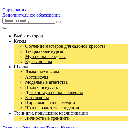
Справочник
Дополнительное образование
Выбрать город
Курсы
Обучение мастеров для салонов красоты
Театральные курсы
Музыкальные курсы
Курсы вокала
Школы
Языковые школы
Автошколы
Модельные агентства
Школы искусств
Детские музыкальные школы
Киношколы
Цирковые школы, студии
Школы радио, телевидения
Тренинги, повышение квалификации
Личностные тренинги
Главная
»
Республика Тыва
»
Кызыл