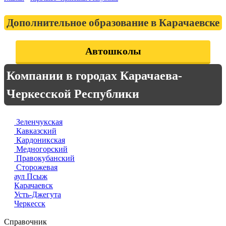
Дополнительное образование в Карачаевске
Автошколы
Компании в городах Карачаева-
Черкесской Республики
Зеленчукская
Кавказский
Кардоникская
Медногорский
Правокубанский
Сторожевая
аул Псыж
Карачаевск
Усть-Джегута
Черкесск
Справочник