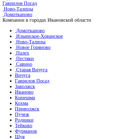
Гаврилов Посад
Ново-Талицы
Домотканово
Компании в городах Ивановской области
Домотканово
Ильинское-Хованское
Ново-Талицы
Новое Горяново
Палех
Пестяки
Савино
Старая Вичуга
Вичуга
Гаврилов Посад
Заволжск
Иваново
Кинешма
Кохма
Приволжск
Пучеж
Родники
Тейково
Фурманов
Шуя