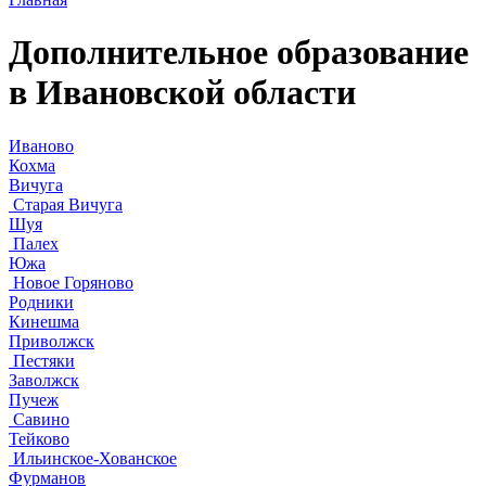
Дополнительное образование
в Ивановской области
Иваново
Кохма
Вичуга
Старая Вичуга
Шуя
Палех
Южа
Новое Горяново
Родники
Кинешма
Приволжск
Пестяки
Заволжск
Пучеж
Савино
Тейково
Ильинское-Хованское
Фурманов