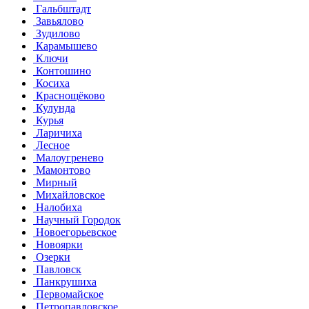
Гальбштадт
Завьялово
Зудилово
Карамышево
Ключи
Контошино
Косиха
Краснощёково
Кулунда
Курья
Ларичиха
Лесное
Малоугренево
Мамонтово
Мирный
Михайловское
Налобиха
Научный Городок
Новоегорьевское
Новоярки
Озерки
Павловск
Панкрушиха
Первомайское
Петропавловское