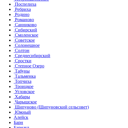
Поспелиха
Ребриха
Родино
Романово
Санниково
Сибирский
Смоленское
Советское
Солонешное
Солтон
Среднесибирский
Сростки
Степное Озеро
Табуны
Тальменка
Топчиха
Троицкое
Угловское
Хабары
Чарышское
Шипуново (Шипуновский сельсовет)
Южный
Алейск
Барн
Барнаул