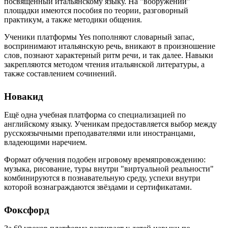
посвящённый итальянскому языку. На "вооружении"
площадки имеются пособия по теории, разговорный
практикум, а также методики общения.
Ученики платформы Yes пополняют словарный запас,
воспринимают итальянскую речь, вникают в произношение
слов, познают характерный ритм речи, и так далее. Навыки
закрепляются методом чтения итальянской литературы, а
также составлением сочинений.
Новакид
Ещё одна учебная платформа со специализацией по
английскому языку. Ученикам предоставляется выбор между
русскоязычными преподавателями или иностранцами,
владеющими наречием.
Формат обучения подобен игровому времяпровождению:
музыка, рисование, туры внутри "виртуальной реальности"
комбинируются в познавательную среду, успехи внутри
которой вознаграждаются звёздами и сертификатами.
Фоксфорд