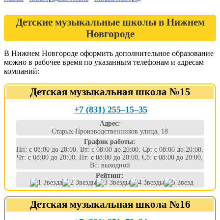
Детские музыкальные школы в Нижнем
Новгороде
В Нижнем Новгороде оформить дополнительное образование
можно в рабочее время по указанным телефонам и адресам
компаний:
Детская музыкальная школа №15
+7 (831) 255‒15‒35
Адрес:
Старых Производственников улица, 18
График работы:
Пн: с 08:00 до 20:00, Вт: с 08:00 до 20:00, Ср: с 08:00 до 20:00,
Чт: с 08:00 до 20:00, Пт: с 08:00 до 20:00, Сб: с 08:00 до 20:00,
Вс: выходной
Рейтинг:
Детская музыкальная школа №16