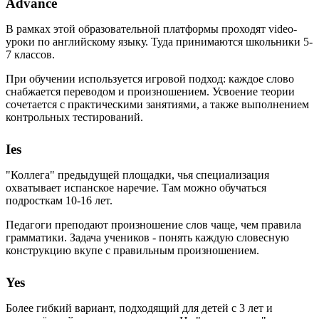
Advance
В рамках этой образовательной платформы проходят video-
уроки по английскому языку. Туда принимаются школьники 5-
7 классов.
При обучении используется игровой подход: каждое слово
снабжается переводом и произношением. Усвоение теории
сочетается с практическими занятиями, а также выполнением
контрольных тестирований.
Ies
"Коллега" предыдущей площадки, чья специализация
охватывает испанское наречие. Там можно обучаться
подросткам 10-16 лет.
Педагоги преподают произношение слов чаще, чем правила
грамматики. Задача учеников - понять каждую словесную
конструкцию вкупе с правильным произношением.
Yes
Более гибкий вариант, подходящий для детей с 3 лет и