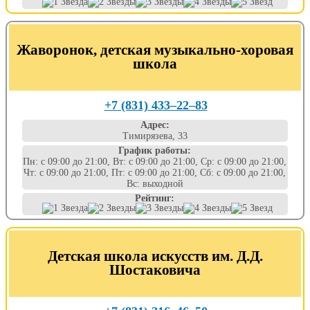
Жаворонок, детская музыкально-хоровая
школа
+7 (831) 433‒22‒83
Адрес:
Тимирязева, 33
График работы:
Пн: с 09:00 до 21:00, Вт: с 09:00 до 21:00, Ср: с 09:00 до 21:00,
Чт: с 09:00 до 21:00, Пт: с 09:00 до 21:00, Сб: с 09:00 до 21:00,
Вс: выходной
Рейтинг:
Детская школа искусств им. Д.Д.
Шостаковича