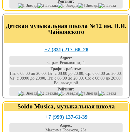
Рейтинг:
Детская музыкальная школа №12 им. П.И.
Чайковского
+7 (831) 217‒68‒28
Адрес:
Страж Революции, 4
График работы:
Пн: с 08:00 до 20:00, Вт: с 08:00 до 20:00, Ср: с 08:00 до 20:00,
Чт: с 08:00 до 20:00, Пт: с 08:00 до 20:00, Сб: с 08:00 до 20:00,
Вс: выходной
Рейтинг:
Soldo Musica, музыкальная школа
+7 (999) 137-61-39
Адрес:
Максима Горького, 23а