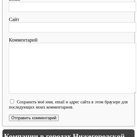
Сайт
Комментарий
Сохранить моё имя, email и адрес сайта в этом браузере для
последующих моих комментариев.
Компании в городах Нижегородской