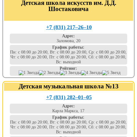
Детская школа искусств им. Д.Д.
Шостаковича
+7 (831) 217‒26‒10
Адрес:
Заломова, 20
График работы:
Пн: с 08:00 до 20:00, Вт: с 08:00 до 20:00, Ср: с 08:00 до 20:00,
Чт: с 08:00 до 20:00, Пт: с 08:00 до 20:00, Сб: с 08:00 до 20:00,
Вс: выходной
Рейтинг:
Детская музыкальная школа №13
+7 (831) 282‒01‒05
Адрес:
Карла Маркса, 17
График работы:
Пн: с 08:00 до 20:00, Вт: с 08:00 до 20:00, Ср: с 08:00 до 20:00,
Чт: с 08:00 до 20:00, Пт: с 08:00 до 20:00, Сб: с 08:00 до 20:00,
Вс: выходной