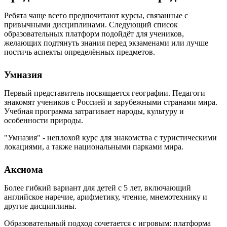
Ребята чаще всего предпочитают курсы, связанные с
привычными дисциплинами. Следующий список
образовательных платформ подойдёт для учеников,
желающих подтянуть знания перед экзаменами или лучше
постичь аспекты определённых предметов.
Умназия
Первый представитель посвящается географии. Педагоги
знакомят учеников с Россией и зарубежными странами мира.
Учебная программа затрагивает народы, культуру и
особенности природы.
"Умназия" - неплохой курс для знакомства с туристическими
локациями, а также национальными парками мира.
Аксиома
Более гибкий вариант для детей с 5 лет, включающий
английское наречие, арифметику, чтение, мнемотехнику и
другие дисциплины.
Образовательный подход сочетается с игровым: платформа