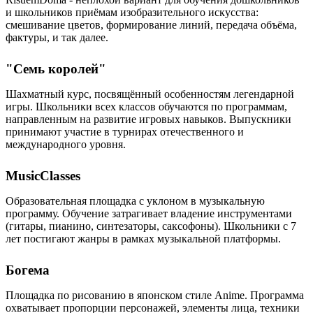
и школьников приёмам изобразительного искусства:
смешивание цветов, формирование линий, передача объёма,
фактуры, и так далее.
"Семь королей"
Шахматный курс, посвящённый особенностям легендарной
игры. Школьники всех классов обучаются по программам,
направленным на развитие игровых навыков. Выпускники
принимают участие в турнирах отечественного и
международного уровня.
MusicClasses
Образовательная площадка с уклоном в музыкальную
программу. Обучение затрагивает владение инструментами
(гитары, пианино, синтезаторы, саксофоны). Школьники с 7
лет постигают жанры в рамках музыкальной платформы.
Богема
Площадка по рисованию в японском стиле Anime. Программа
охватывает пропорции персонажей, элементы лица, техники