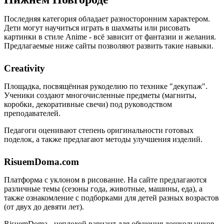
Последняя категория обладает разносторонним характером.
Дети могут научиться играть в шахматы или рисовать
картинки в стиле Anime - всё зависит от фантазии и желания.
Предлагаемые ниже сайты позволяют развить такие навыки.
Creativity
Площадка, посвящённая рукоделию по технике "декупаж".
Ученики создают многочисленные предметы (магниты,
коробки, декоративные свечи) под руководством
преподавателей.
Педагоги оценивают степень оригинальности готовых
поделок, а также предлагают методы улучшения изделий.
RisuemDoma.com
Платформа с уклоном в рисование. На сайте предлагаются
различные темы (сезоны года, животные, машины, еда), а
также ознакомление с подборками для детей разных возрастов
(от двух до девяти лет).
RisuemDoma - неплохой вариант для обучения дошкольников