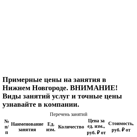
Примерные цены на занятия в
Нижнем Новгороде. ВНИМАНИЕ!
Виды занятий услуг и точные цены
узнавайте в компании.
Перечень занятий
Цена за
№
Стоимость,
Наименование
Ед.
ед. изм.,
п/
Количество
занятия
изм.
руб. ₽ от
п
руб. ₽ от