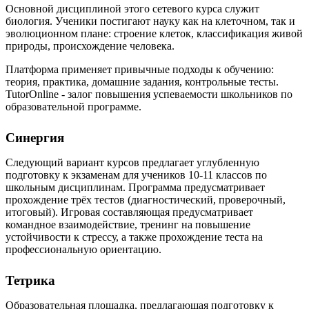
Основной дисциплиной этого сетевого курса служит
биология. Ученики постигают науку как на клеточном, так и
эволюционном плане: строение клеток, классификация живой
природы, происхождение человека.
Платформа применяет привычные подходы к обучению:
теория, практика, домашние задания, контрольные тесты.
TutorOnline - залог повышения успеваемости школьников по
образовательной программе.
Синергия
Следующий вариант курсов предлагает углубленную
подготовку к экзаменам для учеников 10-11 классов по
школьным дисциплинам. Программа предусматривает
прохождение трёх тестов (диагностический, проверочный,
итоговый). Игровая составляющая предусматривает
командное взаимодействие, тренинг на повышение
устойчивости к стрессу, а также прохождение теста на
профессиональную ориентацию.
Тетрика
Образовательная площадка, предлагающая подготовку к