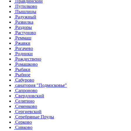
Правдинский
Путилково
Пышлицы
Радужный
Развилка
Раздоры
Растуново
Реммаш
Ржавки
Рогачево
Родники
Рождествено
Ромашково
Рыбаки
Рыбное
Сабурово
санатория "Подмосковье"
Сапроново
Свердловский
Селятино
Семенково
Сергиевский
Серебряные Пруды
Серково
Сивково