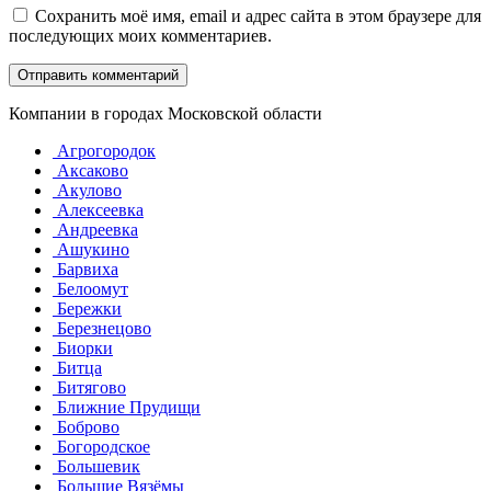
Сохранить моё имя, email и адрес сайта в этом браузере для
последующих моих комментариев.
Компании в городах Московской области
Агрогородок
Аксаково
Акулово
Алексеевка
Андреевка
Ашукино
Барвиха
Белоомут
Бережки
Березнецово
Биорки
Битца
Битягово
Ближние Прудищи
Боброво
Богородское
Большевик
Большие Вязёмы