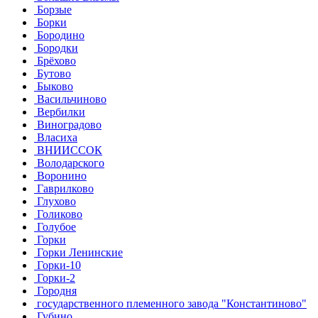
Борзые
Борки
Бородино
Бородки
Брёхово
Бутово
Быково
Васильчиново
Вербилки
Виноградово
Власиха
ВНИИССОК
Володарского
Воронино
Гаврилково
Глухово
Голиково
Голубое
Горки
Горки Ленинские
Горки-10
Горки-2
Городня
государственного племенного завода "Константиново"
Губино