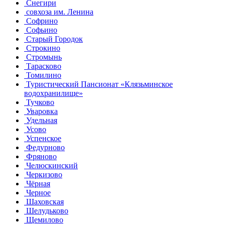
Снегири
совхоза им. Ленина
Софрино
Софьино
Старый Городок
Строкино
Стромынь
Тарасково
Томилино
Туристический Пансионат «Клязьминское
водохранилище»
Тучково
Уваровка
Удельная
Усово
Успенское
Федурново
Фряново
Челюскинский
Черкизово
Чёрная
Черное
Шаховская
Шелудьково
Щемилово