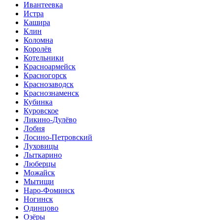
Ивантеевка
Истра
Кашира
Клин
Коломна
Королёв
Котельники
Красноармейск
Красногорск
Краснозаводск
Краснознаменск
Кубинка
Куровское
Ликино-Дулёво
Лобня
Лосино-Петровский
Луховицы
Лыткарино
Люберцы
Можайск
Мытищи
Наро-Фоминск
Ногинск
Одинцово
Озёры