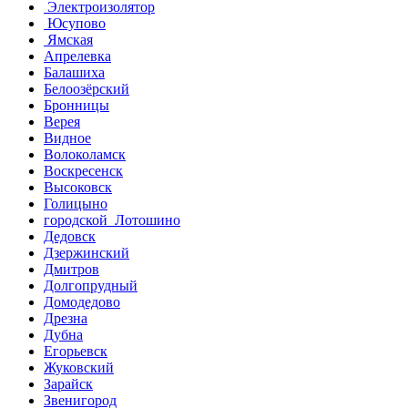
Электроизолятор
Юсупово
Ямская
Апрелевка
Балашиха
Белоозёрский
Бронницы
Верея
Видное
Волоколамск
Воскресенск
Высоковск
Голицыно
городской Лотошино
Дедовск
Дзержинский
Дмитров
Долгопрудный
Домодедово
Дрезна
Дубна
Егорьевск
Жуковский
Зарайск
Звенигород