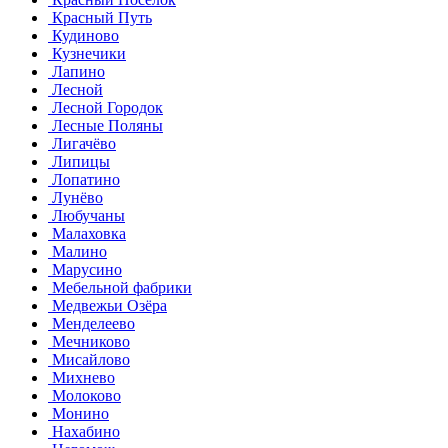
Красный Путь
Кудиново
Кузнечики
Лапино
Лесной
Лесной Городок
Лесные Поляны
Лигачёво
Липицы
Лопатино
Лунёво
Любучаны
Малаховка
Малино
Марусино
Мебельной фабрики
Медвежьи Озёра
Менделеево
Мечниково
Мисайлово
Михнево
Молоково
Монино
Нахабино