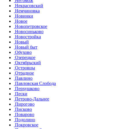
Негомож
Некрасовский
Немчиновка
Новинки
Новое
Новопетровское
Новосиньково
Новостройка
Новый
Новый быт
Обухово
Озерецкое
Октябрьский
Островцы
Отрадное
Павлино
Павловская Слобода
Перхушково
Пески
Петрово-Дальнее
Пирогово
Писково
Поварово
Подолино
Покровское