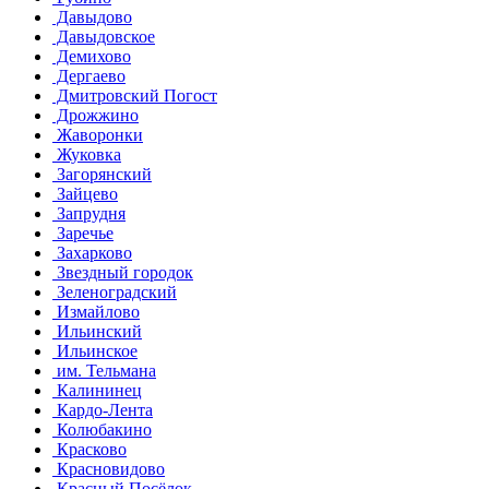
Давыдово
Давыдовское
Демихово
Дергаево
Дмитровский Погост
Дрожжино
Жаворонки
Жуковка
Загорянский
Зайцево
Запрудня
Заречье
Захарково
Звездный городок
Зеленоградский
Измайлово
Ильинский
Ильинское
им. Тельмана
Калининец
Кардо-Лента
Колюбакино
Красково
Красновидово
Красный Посёлок