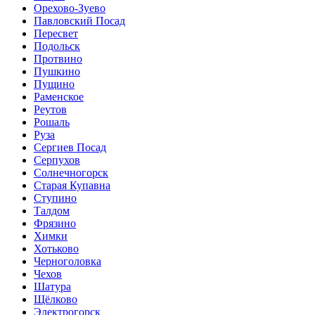
Орехово-Зуево
Павловский Посад
Пересвет
Подольск
Протвино
Пушкино
Пущино
Раменское
Реутов
Рошаль
Руза
Сергиев Посад
Серпухов
Солнечногорск
Старая Купавна
Ступино
Талдом
Фрязино
Химки
Хотьково
Черноголовка
Чехов
Шатура
Щёлково
Электрогорск