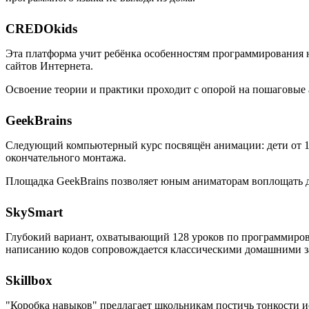
CREDOkids
Эта платформа учит ребёнка особенностям программирования на
сайтов Интернета.
Освоение теории и практики проходит с опорой на пошаговые
GeekBrains
Следующий компьютерный курс посвящён анимации: дети от 10 
окончательного монтажа.
Площадка GeekBrains позволяет юным аниматорам воплощать дв
SkySmart
Глубокий вариант, охватывающий 128 уроков по программиров
написанию кодов сопровождается классическими домашними за
Skillbox
"Коробка навыков" предлагает школьникам постичь тонкости и