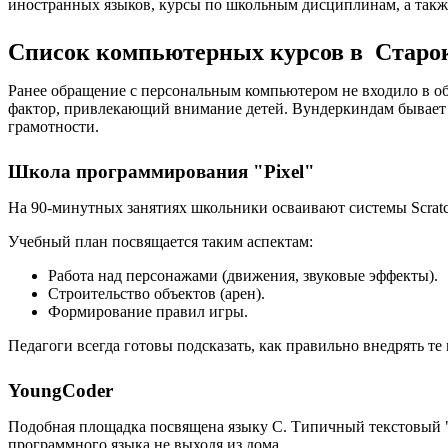
иностранных языков, курсы по школьным дисциплинам, а такж
Список компьютерных курсов в Старо
Ранее обращение с персональным компьютером не входило в об
фактор, привлекающий внимание детей. Вундеркиндам бывает
грамотности.
Школа программирования "Pixel"
На 90-минутных занятиях школьники осваивают системы Scratch
Учебный план посвящается таким аспектам:
Работа над персонажами (движения, звуковые эффекты).
Строительство объектов (арен).
Формирование правил игры.
Педагоги всегда готовы подсказать, как правильно внедрять т
YoungCoder
Подобная площадка посвящена языку C. Типичный текстовый "
программного языка не выходя из дома.