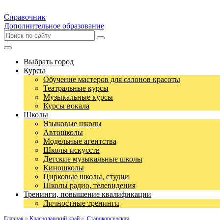
Справочник
Дополнительное образование
Выбрать город
Курсы
Обучение мастеров для салонов красоты
Театральные курсы
Музыкальные курсы
Курсы вокала
Школы
Языковые школы
Автошколы
Модельные агентства
Школы искусств
Детские музыкальные школы
Киношколы
Цирковые школы, студии
Школы радио, телевидения
Тренинги, повышение квалификации
Личностные тренинги
Главная
»
Краснодарский край
»
Старокорсунская