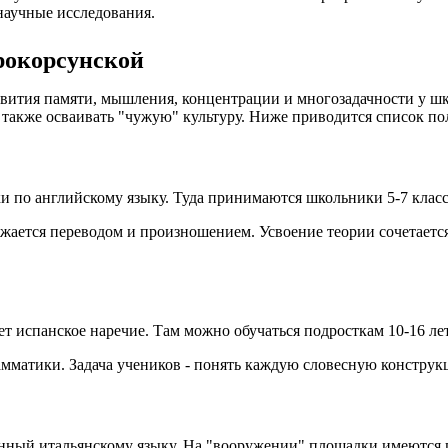
научные исследования.
рокорсунской
ития памяти, мышления, концентрации и многозадачности у шко
 а также осваивать "чужую" культуру. Ниже приводится список 
и по английскому языку. Туда принимаются школьники 5-7 класс
бжается переводом и произношением. Усвоение теории сочетаетс
 испанское наречие. Там можно обучаться подросткам 10-16 лет
амматики. Задача учеников - понять каждую словесную констру
щённый итальянскому языку. На "вооружении" площадки имеются 