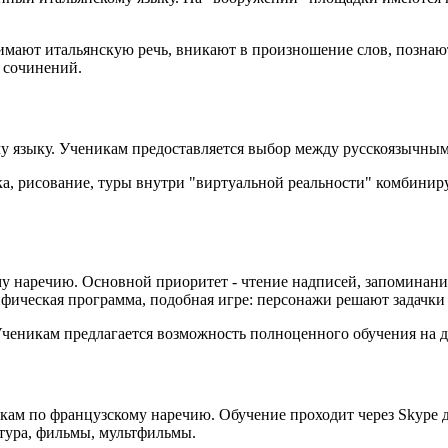
мают итальянскую речь, вникают в произношение слов, познают 
 сочинений.
му языку. Ученикам предоставляется выбор между русскоязычн
, рисование, туры внутри "виртуальной реальности" комбиниру
ому наречию. Основной приоритет - чтение надписей, запоминан
фическая программа, подобная игре: персонажи решают задачки
Ученикам предлагается возможность полноценного обучения на д
окам по французскому наречию. Обучение проходит через Skype
тура, фильмы, мультфильмы.