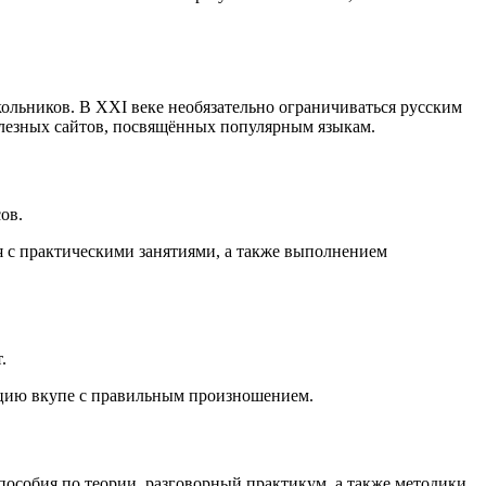
льников. В XXI веке необязательно ограничиваться русским
полезных сайтов, посвящённых популярным языкам.
ов.
я с практическими занятиями, а также выполнением
.
кцию вкупе с правильным произношением.
пособия по теории, разговорный практикум, а также методики