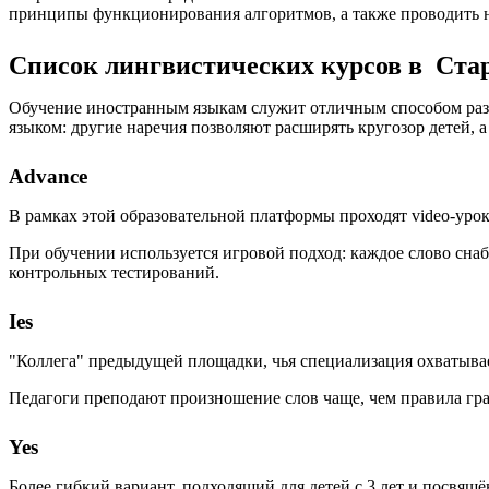
принципы функционирования алгоритмов, а также проводить 
Список лингвистических курсов в Ста
Обучение иностранным языкам служит отличным способом разв
языком: другие наречия позволяют расширять кругозор детей,
Advance
В рамках этой образовательной платформы проходят video-урок
При обучении используется игровой подход: каждое слово сна
контрольных тестирований.
Ies
"Коллега" предыдущей площадки, чья специализация охватывает
Педагоги преподают произношение слов чаще, чем правила гр
Yes
Более гибкий вариант, подходящий для детей с 3 лет и посвя