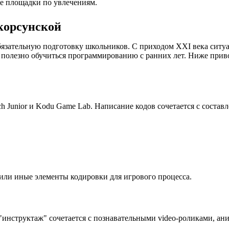
е площадки по увлечениям.
корсунской
язательную подготовку школьников. С приходом XXI века ситуа
 полезно обучиться программированию с ранних лет. Ниже при
 Junior и Kodu Game Lab. Написание кодов сочетается с состав
е или иные элементы кодировки для игрового процесса.
инструктаж" сочетается с познавательными video-роликами, ан