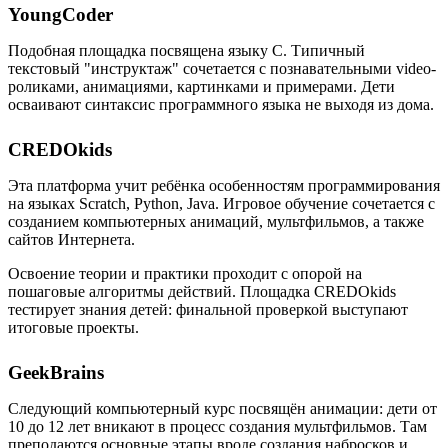
YoungCoder
Подобная площадка посвящена языку C. Типичный
текстовый "инструктаж" сочетается с познавательными video-
роликами, анимациями, картинками и примерами. Дети
осваивают синтаксис программного языка не выходя из дома.
CREDOkids
Эта платформа учит ребёнка особенностям программирования
на языках Scratch, Python, Java. Игровое обучение сочетается с
созданием компьютерных анимаций, мультфильмов, а также
сайтов Интернета.
Освоение теории и практики проходит с опорой на
пошаговые алгоритмы действий. Площадка CREDOkids
тестирует знания детей: финальной проверкой выступают
итоговые проекты.
GeekBrains
Следующий компьютерный курс посвящён анимации: дети от
10 до 12 лет вникают в процесс создания мультфильмов. Там
преподаются основные этапы вроде создания набросков и