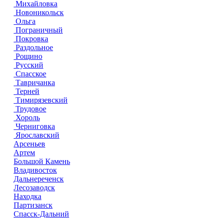
Михайловка
Новоникольск
Ольга
Пограничный
Покровка
Раздольное
Рощино
Русский
Спасское
Тавричанка
Терней
Тимирязевский
Трудовое
Хороль
Черниговка
Ярославский
Арсеньев
Артем
Большой Камень
Владивосток
Дальнереченск
Лесозаводск
Находка
Партизанск
Спасск-Дальний