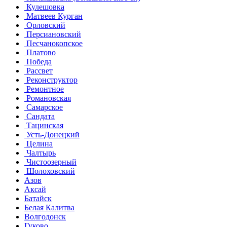
Кулешовка
Матвеев Курган
Орловский
Персиановский
Песчанокопское
Платово
Победа
Рассвет
Реконструктор
Ремонтное
Романовская
Самарское
Сандата
Тацинская
Усть-Донецкий
Целина
Чалтырь
Чистоозерный
Шолоховский
Азов
Аксай
Батайск
Белая Калитва
Волгодонск
Гуково