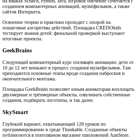
на языках Scratch, Python, Java. Игровое обучение сочетается с
созданием компьютерных анимаций, мультфильмов, а также
сайтов Интернета.
Освоение теории и практики проходит с опорой на
пошаговые алгоритмы действий. Площадка CREDOkids
тестирует знания детей: финальной проверкой выступают
итоговые проекты.
GeekBrains
Следующий компьютерный курс посвящён анимации: дети от
10 до 12 лет вникают в процесс создания мультфильмов. Там
преподаются основные этапы вроде создания набросков и
окончательного монтажа.
Площадка GeekBrains позволяет юным аниматорам воплощать
двухмерные и трёхмерные объекты, озвучивать собственные
создания, подбирать логотипы, и так далее.
SkySmart
Глубокий вариант, охватывающий 128 уроков по
программированию в среде Thunkable. Созданные объекты
публикуются в популярном магазине приложений AppStore.