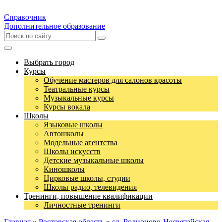
Справочник
Дополнительное образование
Выбрать город
Курсы
Обучение мастеров для салонов красоты
Театральные курсы
Музыкальные курсы
Курсы вокала
Школы
Языковые школы
Автошколы
Модельные агентства
Школы искусств
Детские музыкальные школы
Киношколы
Цирковые школы, студии
Школы радио, телевидения
Тренинги, повышение квалификации
Личностные тренинги
Главная
»
Ростовская область
»
сл. Родионово-Несветайская