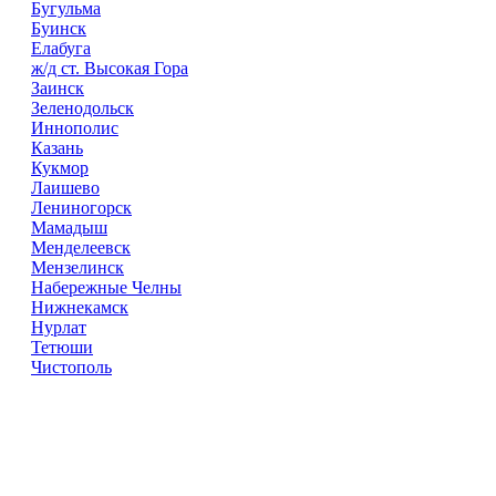
Бугульма
Буинск
Елабуга
ж/д ст. Высокая Гора
Заинск
Зеленодольск
Иннополис
Казань
Кукмор
Лаишево
Лениногорск
Мамадыш
Менделеевск
Мензелинск
Набережные Челны
Нижнекамск
Нурлат
Тетюши
Чистополь