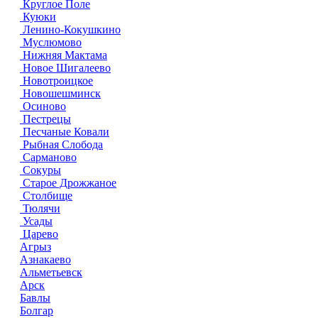
Круглое Поле
Куюки
Ленино-Кокушкино
Муслюмово
Нижняя Мактама
Новое Шигалеево
Новотроицкое
Новошешминск
Осиново
Пестрецы
Песчаные Ковали
Рыбная Слобода
Сарманово
Сокуры
Старое Дрожжаное
Столбище
Тюлячи
Усады
Царево
Агрыз
Азнакаево
Альметьевск
Арск
Бавлы
Болгар