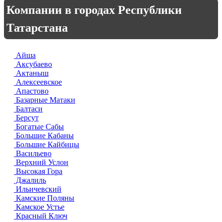
Компании в городах Республики
Татарстана
Айша
Аксубаево
Актаныш
Алексеевское
Апастово
Базарные Матаки
Балтаси
Берсут
Богатые Сабы
Большие Кабаны
Большие Кайбицы
Васильево
Верхний Услон
Высокая Гора
Джалиль
Ильичевский
Камские Поляны
Камское Устье
Красный Ключ