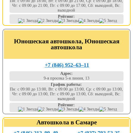
Пн: с 09:00 до 18:00, Вт: с 09:00 до 21:00, Ср: с 09:00 до 18:00,
Чт: с 09:00 до 21:00, Пт: с 09:00 до 17:00, Сб: выходной, Вс:
выходной
Рейтинг:
Юношеская автошкола, Юношеская
автошкола
+7 (846) 952‒63‒11
Адрес:
9-я просека 5-я линия, 13
График работы:
Пн: с 09:00 до 13:00, Вт: с 09:00 до 13:00, Ср: с 09:00 до 13:00,
Чт: с 09:00 до 13:00, Пт: с 09:00 до 13:00, Сб: выходной, Вс:
выходной
Рейтинг:
Автошкола в Самаре