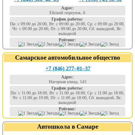
Адрес:
Ейский переулок, 6
График работы:
Пн: с 09:00 до 20:00, Вт: с 09:00 до 20:00, Ср: с 09:00 до 20:00,
Чт: с 09:00 до 20:00, Пт: с 09:00 до 20:00, Сб: выходной, Вс:
выходной
Рейтинг:
Самарское автомобильное общество
+7 (846) 277‒01‒37
Адрес:
Нагорная улица, 143
График работы:
Пн: с 11:00 до 18:00, Вт: с 11:00 до 18:00, Ср: с 11:00 до 18:00,
Чт: с 11:00 до 19:00, Пт: с 11:00 до 18:00, Сб: выходной, Вс:
выходной
Рейтинг:
Автошкола в Самаре