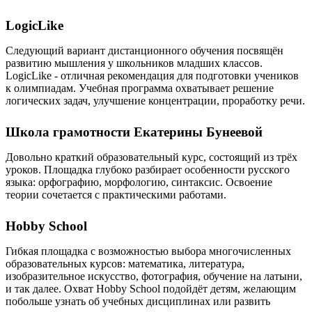
LogicLike
Следующий вариант дистанционного обучения посвящён
развитию мышления у школьников младших классов.
LogicLike - отличная рекомендация для подготовки учеников
к олимпиадам. Учебная программа охватывает решение
логических задач, улучшение концентрации, проработку речи.
Школа грамотности Екатерины Бунеевой
Довольно краткий образовательный курс, состоящий из трёх
уроков. Площадка глубоко разбирает особенности русского
языка: орфографию, морфологию, синтаксис. Освоение
теории сочетается с практическими работами.
Hobby School
Гибкая площадка с возможностью выбора многочисленных
образовательных курсов: математика, литература,
изобразительное искусство, фотография, обучение на латыни,
и так далее. Охват Hobby School подойдёт детям, желающим
побольше узнать об учебных дисциплинах или развить