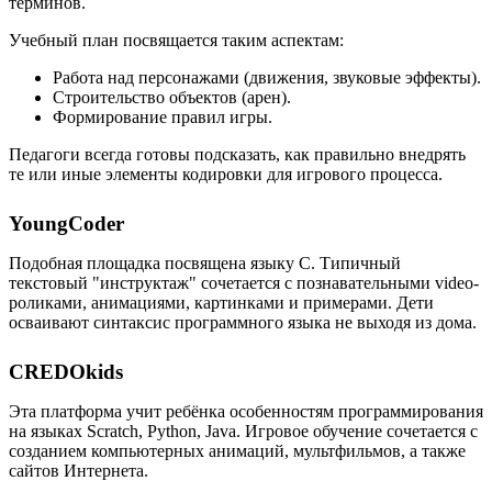
терминов.
Учебный план посвящается таким аспектам:
Работа над персонажами (движения, звуковые эффекты).
Строительство объектов (арен).
Формирование правил игры.
Педагоги всегда готовы подсказать, как правильно внедрять
те или иные элементы кодировки для игрового процесса.
YoungCoder
Подобная площадка посвящена языку C. Типичный
текстовый "инструктаж" сочетается с познавательными video-
роликами, анимациями, картинками и примерами. Дети
осваивают синтаксис программного языка не выходя из дома.
CREDOkids
Эта платформа учит ребёнка особенностям программирования
на языках Scratch, Python, Java. Игровое обучение сочетается с
созданием компьютерных анимаций, мультфильмов, а также
сайтов Интернета.