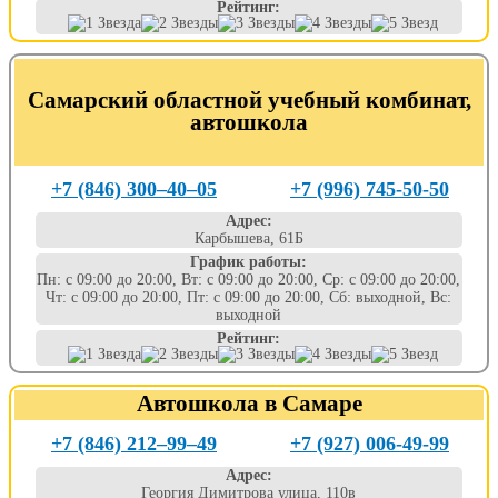
Рейтинг:
Самарский областной учебный комбинат,
автошкола
+7 (846) 300‒40‒05
+7 (996) 745-50-50
Адрес:
Карбышева, 61Б
График работы:
Пн: с 09:00 до 20:00, Вт: с 09:00 до 20:00, Ср: с 09:00 до 20:00,
Чт: с 09:00 до 20:00, Пт: с 09:00 до 20:00, Сб: выходной, Вс:
выходной
Рейтинг:
Автошкола в Самаре
+7 (846) 212‒99‒49
+7 (927) 006-49-99
Адрес:
Георгия Димитрова улица, 110в