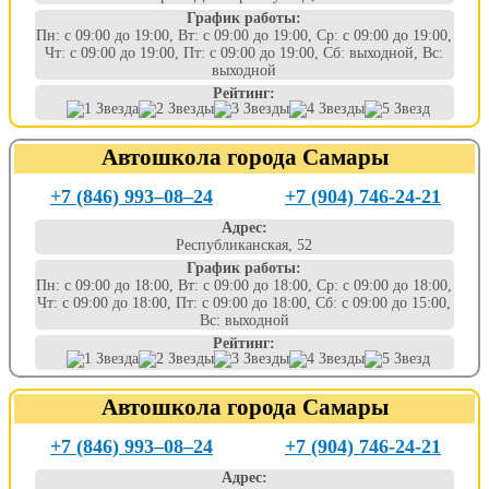
График работы:
Пн: с 09:00 до 19:00, Вт: с 09:00 до 19:00, Ср: с 09:00 до 19:00,
Чт: с 09:00 до 19:00, Пт: с 09:00 до 19:00, Сб: выходной, Вс:
выходной
Рейтинг:
Автошкола города Самары
+7 (846) 993‒08‒24
+7 (904) 746-24-21
Адрес:
Республиканская, 52
График работы:
Пн: с 09:00 до 18:00, Вт: с 09:00 до 18:00, Ср: с 09:00 до 18:00,
Чт: с 09:00 до 18:00, Пт: с 09:00 до 18:00, Сб: с 09:00 до 15:00,
Вс: выходной
Рейтинг:
Автошкола города Самары
+7 (846) 993‒08‒24
+7 (904) 746-24-21
Адрес: