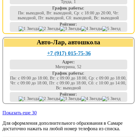
Труда, 1
График работы:
Пн: выходной, Вт: выходной, Ср: с 18:00 до 20:00, Чт:
выходной, Пт: выходной, Сб: выходной, Вс: выходной
Рейтинг:
Авто-Лар, автошкола
+7 (917) 015-75-36
Адрес:
Мичурина, 52
График работы:
Пн: с 09:00 до 18:00, Вт: с 09:00 до 18:00, Ср: с 09:00 до 18:00,
Чт: с 09:00 до 18:00, Пт: с 09:00 до 18:00, Сб: с 10:00 до 14:00,
Вс: выходной
Рейтинг:
Показать еще 30
Для оформления дополнительного образования в Самаре
достаточно нажать на любой номер телефона из списка.