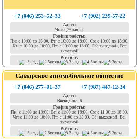
+7 (846) 253‒52‒33
+7 (902) 239-57-22
Адрес:
Молодёжная, 8а
График работы:
Пн: с 10:00 до 18:00, Вт: с 10:00 до 18:00, Ср: с 10:00 до 18:00,
Чт: с 10:00 до 18:00, Пт: с 10:00 до 18:00, Сб: выходной, Вс:
выходной
Рейтинг:
Самарское автомобильное общество
+7 (846) 277‒01‒37
+7 (987) 447-12-34
Адрес:
Воеводина, 6
График работы:
Пн: с 11:00 до 18:00, Вт: с 11:00 до 18:00, Ср: с 11:00 до 18:00,
Чт: с 11:00 до 18:00, Пт: с 11:00 до 18:00, Сб: выходной, Вс:
выходной
Рейтинг: