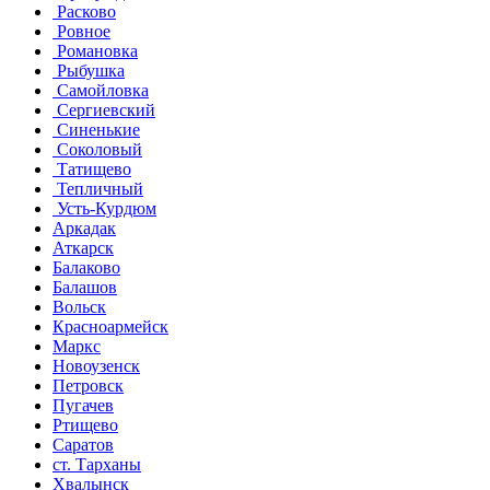
Расково
Ровное
Романовка
Рыбушка
Самойловка
Сергиевский
Синенькие
Соколовый
Татищево
Тепличный
Усть-Курдюм
Аркадак
Аткарск
Балаково
Балашов
Вольск
Красноармейск
Маркс
Новоузенск
Петровск
Пугачев
Ртищево
Саратов
ст. Тарханы
Хвалынск