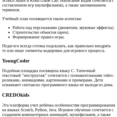
Scratch Junior и Kodu Game Lab. Написание кодов сочетается с
составлением игр (мультфильмов), а также запоминанием
терминов.
Учебный план посвящается таким аспектам:
Работа над персонажами (движения, звуковые эффекты).
Строительство объектов (арен).
Формирование правил игры.
Педагоги всегда готовы подсказать, как правильно внедрять
те или иные элементы кодировки для игрового процесса.
YoungCoder
Подобная площадка посвящена языку C. Типичный
текстовый "инструктаж" сочетается с познавательными video-
роликами, анимациями, картинками и примерами. Дети
осваивают синтаксис программного языка не выходя из дома.
CREDOkids
Эта платформа учит ребёнка особенностям программирования
на языках Scratch, Python, Java. Игровое обучение сочетается с
созданием компьютерных анимаций, мультфильмов, а также