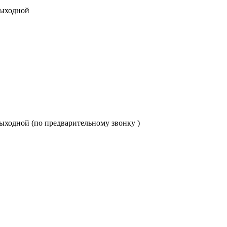
 выходной
с: выходной (по предварительному звонку )