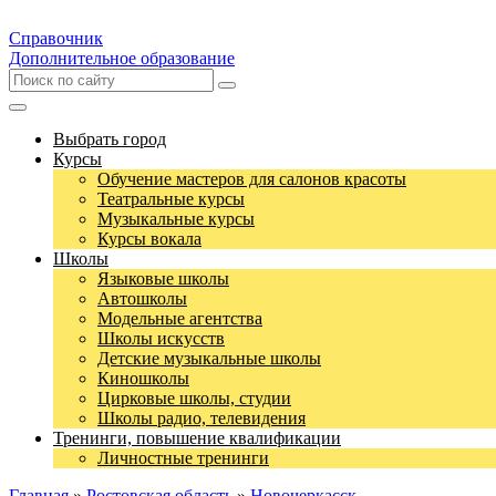
Справочник
Дополнительное образование
Выбрать город
Курсы
Обучение мастеров для салонов красоты
Театральные курсы
Музыкальные курсы
Курсы вокала
Школы
Языковые школы
Автошколы
Модельные агентства
Школы искусств
Детские музыкальные школы
Киношколы
Цирковые школы, студии
Школы радио, телевидения
Тренинги, повышение квалификации
Личностные тренинги
Главная
»
Ростовская область
»
Новочеркасск