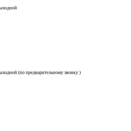
 выходной
с: выходной (по предварительному звонку )