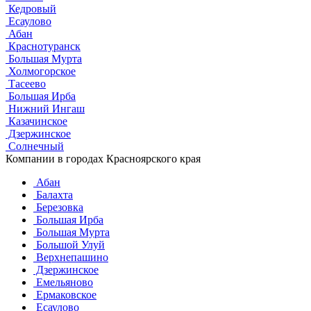
Кедровый
Есаулово
Абан
Краснотуранск
Большая Мурта
Холмогорское
Тасеево
Большая Ирба
Нижний Ингаш
Казачинское
Дзержинское
Солнечный
Компании в городах Красноярского края
Абан
Балахта
Березовка
Большая Ирба
Большая Мурта
Большой Улуй
Верхнепашино
Дзержинское
Емельяново
Ермаковское
Есаулово