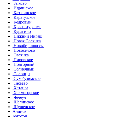
Зыково
Идринское
Казачинское
Каратузское
Кедровый
Краснотуранск
Курагино
Нижний Ингаш
Новая Солянка
Новобирилюссы
Новоселово
Овсянка
Пировское
Подгорный
Солнечный
Солонцы
Сухобузимское
Тасеево
Хатанга
Холмогорское
Чечеул
Шалинское
Шушенское
Ачинск
Боготол