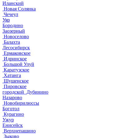
Иланский
Новая Солянка
Чечеул
Уяр
Бородино
Заозерный
Новоселово
Балахта
Лесосибирск
Ермаковское
Идринское
Большой Улуй
Каратузское
Хатанга
Шушенское
Пировское
городской Дубинино
Назарово
Новобирилюссы
Боготол
Курагино
Ужур
Енисейск
Верхнепашино
Зыково