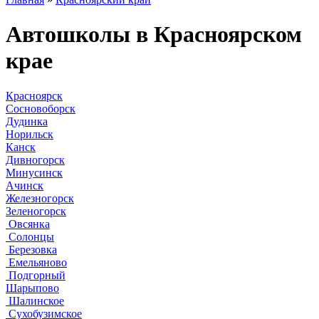
Автошколы в Красноярском
крае
Красноярск
Сосновоборск
Дудинка
Норильск
Канск
Дивногорск
Минусинск
Ачинск
Железногорск
Зеленогорск
Овсянка
Солонцы
Березовка
Емельяново
Подгорный
Шарыпово
Шалинское
Сухобузимское