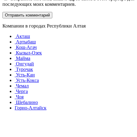
последующих моих комментариев.
Компании в городах Республики Алтая
Акташ
Артыбаш
Кош-Агач
Кызыл-Озек
Майма
Онгудай
Турочак
Усть-Кан
Усть-Кокса
Чемал
Черга
Чоя
Шебалино
Горно-Алтайск