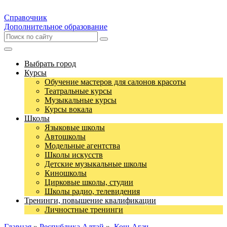
Справочник
Дополнительное образование
Выбрать город
Курсы
Обучение мастеров для салонов красоты
Театральные курсы
Музыкальные курсы
Курсы вокала
Школы
Языковые школы
Автошколы
Модельные агентства
Школы искусств
Детские музыкальные школы
Киношколы
Цирковые школы, студии
Школы радио, телевидения
Тренинги, повышение квалификации
Личностные тренинги
Главная
»
Республика Алтай
»
Кош-Агач