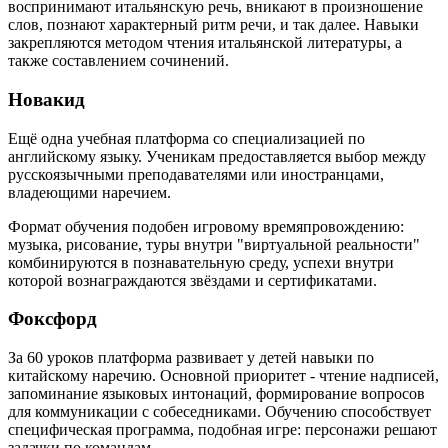
воспринимают итальянскую речь, вникают в произношение
слов, познают характерный ритм речи, и так далее. Навыки
закрепляются методом чтения итальянской литературы, а
также составлением сочинений.
Новакид
Ещё одна учебная платформа со специализацией по
английскому языку. Ученикам предоставляется выбор между
русскоязычными преподавателями или иностранцами,
владеющими наречием.
Формат обучения подобен игровому времяпровождению:
музыка, рисование, туры внутри "виртуальной реальности"
комбинируются в познавательную среду, успехи внутри
которой вознаграждаются звёздами и сертификатами.
Фоксфорд
За 60 уроков платформа развивает у детей навыки по
китайскому наречию. Основной приоритет - чтение надписей,
запоминание языковых интонаций, формирование вопросов
для коммуникации с собеседниками. Обучению способствует
специфическая программа, подобная игре: персонажи решают
задачки по командам.