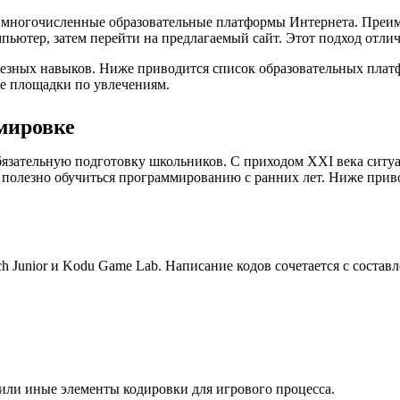
а многочисленные образовательные платформы Интернета. Преим
пьютер, затем перейти на предлагаемый сайт. Этот подход отли
лезных навыков. Ниже приводится список образовательных плат
е площадки по увлечениям.
мировке
язательную подготовку школьников. С приходом XXI века ситуа
 полезно обучиться программированию с ранних лет. Ниже при
 Junior и Kodu Game Lab. Написание кодов сочетается с состав
е или иные элементы кодировки для игрового процесса.