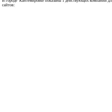
В городе Кантемировке показаны 1 действующих компаний для
сайтов: