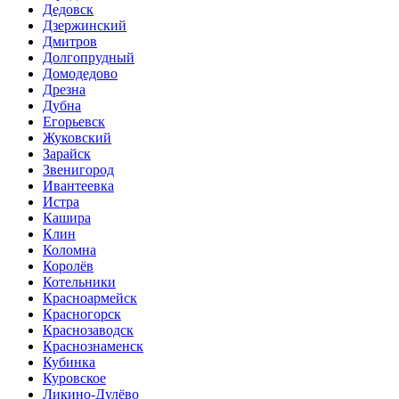
Дедовск
Дзержинский
Дмитров
Долгопрудный
Домодедово
Дрезна
Дубна
Егорьевск
Жуковский
Зарайск
Звенигород
Ивантеевка
Истра
Кашира
Клин
Коломна
Королёв
Котельники
Красноармейск
Красногорск
Краснозаводск
Краснознаменск
Кубинка
Куровское
Ликино-Дулёво