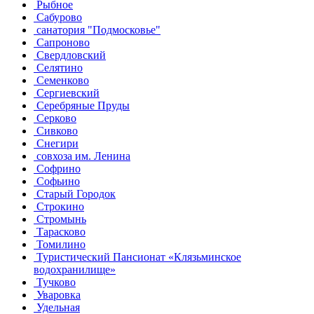
Рыбное
Сабурово
санатория "Подмосковье"
Сапроново
Свердловский
Селятино
Семенково
Сергиевский
Серебряные Пруды
Серково
Сивково
Снегири
совхоза им. Ленина
Софрино
Софьино
Старый Городок
Строкино
Стромынь
Тарасково
Томилино
Туристический Пансионат «Клязьминское
водохранилище»
Тучково
Уваровка
Удельная