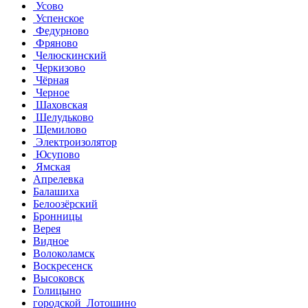
Усово
Успенское
Федурново
Фряново
Челюскинский
Черкизово
Чёрная
Черное
Шаховская
Шелудьково
Щемилово
Электроизолятор
Юсупово
Ямская
Апрелевка
Балашиха
Белоозёрский
Бронницы
Верея
Видное
Волоколамск
Воскресенск
Высоковск
Голицыно
городской Лотошино