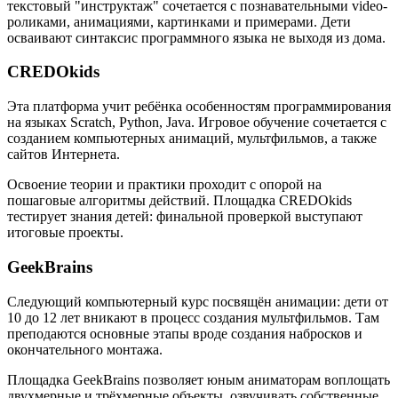
текстовый "инструктаж" сочетается с познавательными video-
роликами, анимациями, картинками и примерами. Дети
осваивают синтаксис программного языка не выходя из дома.
CREDOkids
Эта платформа учит ребёнка особенностям программирования
на языках Scratch, Python, Java. Игровое обучение сочетается с
созданием компьютерных анимаций, мультфильмов, а также
сайтов Интернета.
Освоение теории и практики проходит с опорой на
пошаговые алгоритмы действий. Площадка CREDOkids
тестирует знания детей: финальной проверкой выступают
итоговые проекты.
GeekBrains
Следующий компьютерный курс посвящён анимации: дети от
10 до 12 лет вникают в процесс создания мультфильмов. Там
преподаются основные этапы вроде создания набросков и
окончательного монтажа.
Площадка GeekBrains позволяет юным аниматорам воплощать
двухмерные и трёхмерные объекты, озвучивать собственные