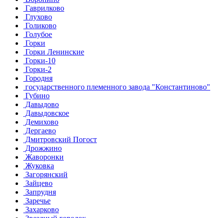
Гаврилково
Глухово
Голиково
Голубое
Горки
Горки Ленинские
Горки-10
Горки-2
Городня
государственного племенного завода "Константиново"
Губино
Давыдово
Давыдовское
Демихово
Дергаево
Дмитровский Погост
Дрожжино
Жаворонки
Жуковка
Загорянский
Зайцево
Запрудня
Заречье
Захарково