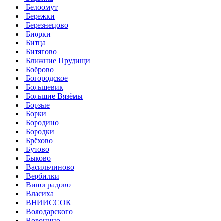
Белоомут
Бережки
Березнецово
Биорки
Битца
Битягово
Ближние Прудищи
Боброво
Богородское
Большевик
Большие Вязёмы
Борзые
Борки
Бородино
Бородки
Брёхово
Бутово
Быково
Васильчиново
Вербилки
Виноградово
Власиха
ВНИИССОК
Володарского
Воронино