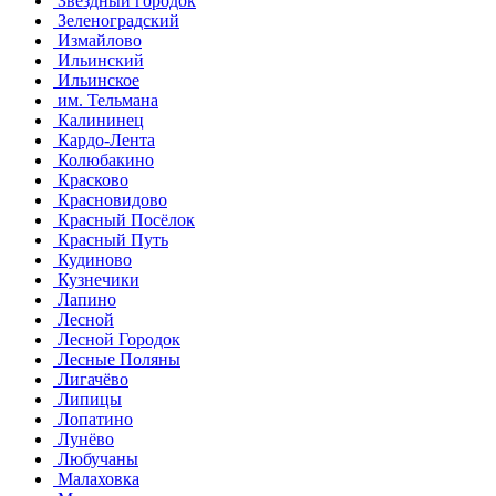
Звездный городок
Зеленоградский
Измайлово
Ильинский
Ильинское
им. Тельмана
Калининец
Кардо-Лента
Колюбакино
Красково
Красновидово
Красный Посёлок
Красный Путь
Кудиново
Кузнечики
Лапино
Лесной
Лесной Городок
Лесные Поляны
Лигачёво
Липицы
Лопатино
Лунёво
Любучаны
Малаховка