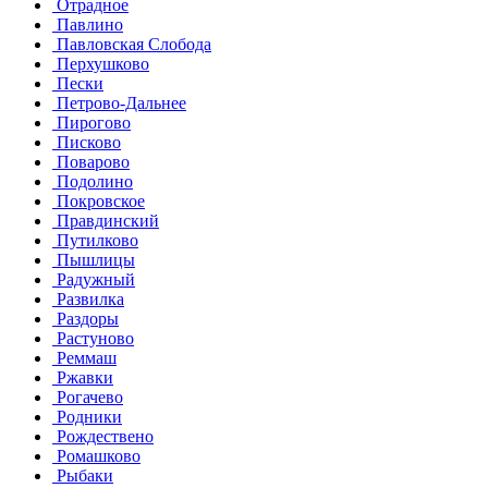
Отрадное
Павлино
Павловская Слобода
Перхушково
Пески
Петрово-Дальнее
Пирогово
Писково
Поварово
Подолино
Покровское
Правдинский
Путилково
Пышлицы
Радужный
Развилка
Раздоры
Растуново
Реммаш
Ржавки
Рогачево
Родники
Рождествено
Ромашково
Рыбаки