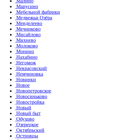
Малино
Марусино
Мебельной фабрики
Медвежьи Озёра
Менделеево
Мечниково
Мисайлово
Михнево
Молоково
Монино
Нахабино
Негомож
Некрасовский
Немчиновка
Новинки
Новое
Новопетровское
Новосиньково
Новостройка
Новый
Новый быт
Обухово
Озерецкое
Октябрьский
Островцы