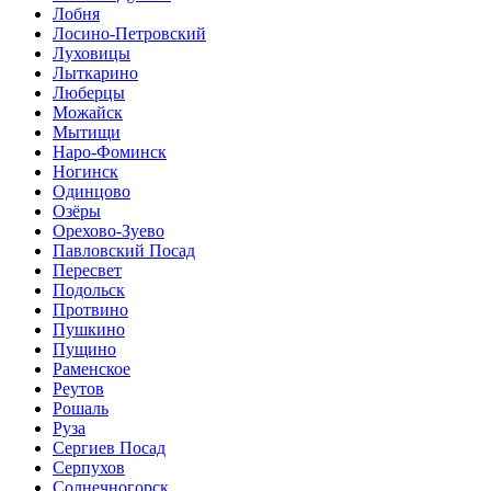
Лобня
Лосино-Петровский
Луховицы
Лыткарино
Люберцы
Можайск
Мытищи
Наро-Фоминск
Ногинск
Одинцово
Озёры
Орехово-Зуево
Павловский Посад
Пересвет
Подольск
Протвино
Пушкино
Пущино
Раменское
Реутов
Рошаль
Руза
Сергиев Посад
Серпухов
Солнечногорск