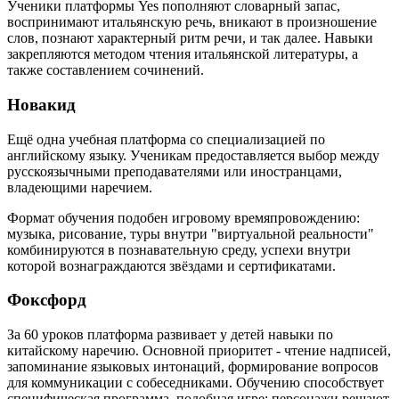
Ученики платформы Yes пополняют словарный запас,
воспринимают итальянскую речь, вникают в произношение
слов, познают характерный ритм речи, и так далее. Навыки
закрепляются методом чтения итальянской литературы, а
также составлением сочинений.
Новакид
Ещё одна учебная платформа со специализацией по
английскому языку. Ученикам предоставляется выбор между
русскоязычными преподавателями или иностранцами,
владеющими наречием.
Формат обучения подобен игровому времяпровождению:
музыка, рисование, туры внутри "виртуальной реальности"
комбинируются в познавательную среду, успехи внутри
которой вознаграждаются звёздами и сертификатами.
Фоксфорд
За 60 уроков платформа развивает у детей навыки по
китайскому наречию. Основной приоритет - чтение надписей,
запоминание языковых интонаций, формирование вопросов
для коммуникации с собеседниками. Обучению способствует
специфическая программа, подобная игре: персонажи решают